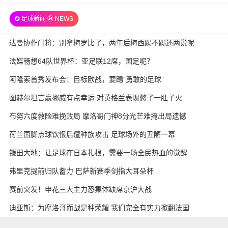
全场录像
✪ 足球新闻 ㉔ NEWS
达曼协作门将：别拿梅罗比了，两年后梅西踢不踢还两说呢
法媒畅想64队世界杯：亚足联12席，国足呢？
阿隆索首秀发布会：目标欧战，要踢“勇敢的足球”
图赫尔坦言赢挪威有点幸运 对英格兰表现憋了一肚子火
布努六度救险难挽败局 摩洛哥门神8分光芒难掩出局遗憾
荷兰国脚点球饮恨后遭种族攻击 足球场外的丑陋一幕
镰田大地：让足球在日本扎根，需要一场全民热血的觉醒
弗里克提前归队蓄力 巴萨新赛季剑指大耳朵杯
赛前突发！申花三大主力恐集体缺席京沪大战
迪亚斯：为摩洛哥而战是种荣耀 我们完全有实力掀翻法国