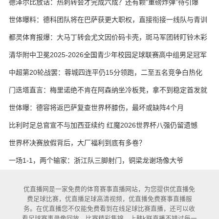
德泽尔比放话：热刺转会才完成六成？还有颗“重磅炸弹”待引爆
世体曝料：德科团队将在巴萨获更大职权，直接衔接一线队与青训
都灵体育报爆：大马丁转会尤文因价码卡壳，斑马军团转盯铃木彩
艳与维卡里奥
清华附中卫冕2025-2026全国青少年校园足球联赛高中组男足冠军
中超第20轮战罢：蓉城四连平仍15分领跑，二至五名竞争白热化
门迭塔直言：梅里诺绝不肯在阿森纳坐冷板凳，拿不到稳定首发就
考虑另寻出路
世体曝：德容将返巴萨复查世界杯膝伤，最坏或缺阵4个月
比利时足总官宣不与加西亚续约 红魔2026世界杯八强仍留遗憾
世界杯决赛放假背后，大厂福利到底有多卷？
一场1-1，两个输家：浙江队三脚射门，铜梁龙谢场像大爷
优直播网是一家免费的体育赛事直播网站，为您提供优直播免
费足球比赛，优直播足球高清视频，优直播免费赛事直播服
务。在优直播您不仅能免费看到在线足球比赛直播，还可以收
看足球赛事录像回放，比赛精彩集锦。上韩k联直播不错过每一