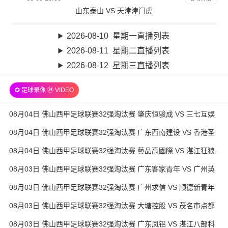
山东泰山 VS 天津津门虎
2026-08-10 星期一直播列表
2026-08-11 星期二直播列表
2026-08-12 星期三直播列表
✪ 足球录像 ㉔ VIDEO
08月04日 佛山西甲足球联赛32强淘汰赛 肇庆恒骏成 VS 三七互娱
全场录像
08月04日 佛山西甲足球联赛32强淘汰赛 广东西南建设 VS 香港圣
徒 全场录像
08月04日 佛山西甲足球联赛32强淘汰赛 藝品高國際 VS 湛江狂狼·
粵辉能源 全场录像
08月03日 佛山西甲足球联赛32强淘汰赛 广东客家青年 VS 广州英
华思力U17 全场录像
08月03日 佛山西甲足球联赛32强淘汰赛 广州求信 VS 顺德新青年
全场录像
08月03日 佛山西甲足球联赛32强淘汰赛 大塘控股 VS 茂名市点都
得 全场录像
08月03日 佛山西甲足球联赛32强淘汰赛 广东凤铝 VS 湛江八部科