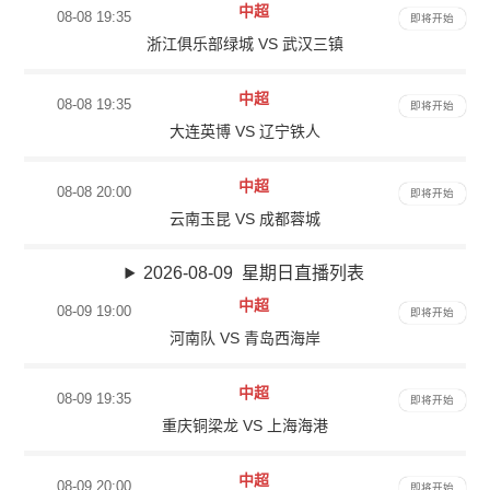
中超
08-08 19:35
即将开始
浙江俱乐部绿城 VS 武汉三镇
中超
08-08 19:35
即将开始
大连英博 VS 辽宁铁人
中超
08-08 20:00
即将开始
云南玉昆 VS 成都蓉城
2026-08-09 星期日直播列表
中超
08-09 19:00
即将开始
河南队 VS 青岛西海岸
中超
08-09 19:35
即将开始
重庆铜梁龙 VS 上海海港
中超
08-09 20:00
即将开始