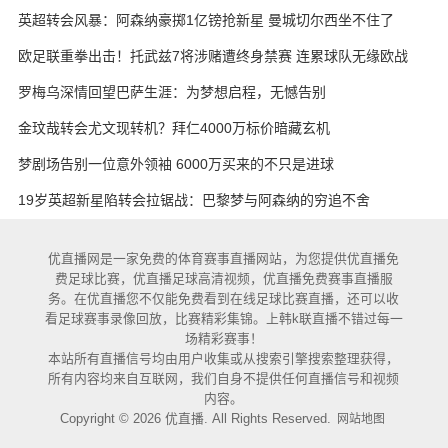
英超转会风暴：阿森纳豪掷1亿镑抢新星 曼城切尔西坐不住了
欧足联重拳出击！托武兹7将涉赌遭终身禁赛 连累球队无缘欧战
罗梅乌深情回望巴萨生涯：为梦想启程，无憾告别
金玟哉转会尤文现转机？拜仁4000万标价暗藏玄机
梦剧场告别一位意外领袖 6000万买来的不只是进球
19岁英超新星陷转会拉锯战：巴黎梦与阿森纳的穷追不舍
优直播网是一家免费的体育赛事直播网站，为您提供优直播免
费足球比赛，优直播足球高清视频，优直播免费赛事直播服
务。在优直播您不仅能免费看到在线足球比赛直播，还可以收
看足球赛事录像回放，比赛精彩集锦。上韩k联直播不错过每一
场精彩赛事！
本站所有直播信号均由用户收集或从搜索引擎搜索整理获得，
所有内容均来自互联网，我们自身不提供任何直播信号和视频
内容。
Copyright © 2026 优直播. All Rights Reserved.
网站地图