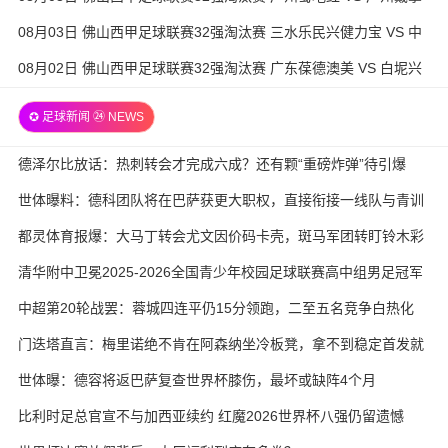
模 全场录像
08月03日 佛山西甲足球联赛32强淘汰赛 三水乐民兴健力宝 VS 中
国澳门澳科精英 全场录像
08月02日 佛山西甲足球联赛32强淘汰赛 广东葆德澳美 VS 白坭兴
龙 全场录像
✪ 足球新闻 ㉔ NEWS
德泽尔比放话：热刺转会才完成六成？还有颗“重磅炸弹”待引爆
世体曝料：德科团队将在巴萨获更大职权，直接衔接一线队与青训
都灵体育报爆：大马丁转会尤文因价码卡壳，斑马军团转盯铃木彩
艳与维卡里奥
清华附中卫冕2025-2026全国青少年校园足球联赛高中组男足冠军
中超第20轮战罢：蓉城四连平仍15分领跑，二至五名竞争白热化
门迭塔直言：梅里诺绝不肯在阿森纳坐冷板凳，拿不到稳定首发就
考虑另寻出路
世体曝：德容将返巴萨复查世界杯膝伤，最坏或缺阵4个月
比利时足总官宣不与加西亚续约 红魔2026世界杯八强仍留遗憾