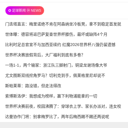
全场录像
✪ 足球新闻 ㉔ NEWS
门迭塔直言：梅里诺绝不肯在阿森纳坐冷板凳，拿不到稳定首发就
考虑另寻出路
世体曝：德容将返巴萨复查世界杯膝伤，最坏或缺阵4个月
比利时足总官宣不与加西亚续约 红魔2026世界杯八强仍留遗憾
世界杯决赛放假背后，大厂福利到底有多卷？
一场1-1，两个输家：浙江队三脚射门，铜梁龙谢场像大爷
尤文图斯双线挖角罗马？切利克到手，佩莱格里尼却说不
斯帕莱蒂：路没错，但走法得改
索博斯洛伊：我想成为榜样，赢下利物浦能拿的一切
世界杯决赛前夜，校园沸腾了：穿球衣上学、家长办派对，连女校
也熬夜追球
达曼协作门将：别拿梅罗比了，两年后梅西踢不踢还两说呢