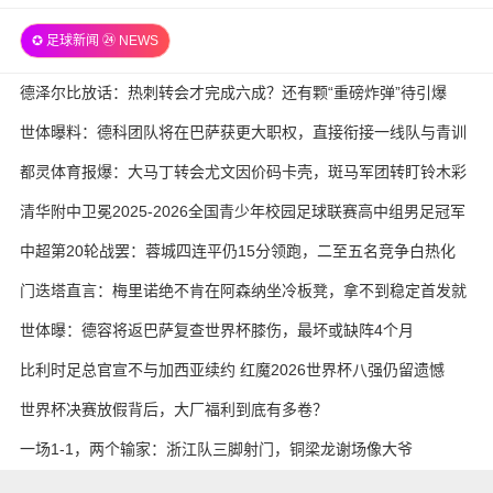
龙 全场录像
✪ 足球新闻 ㉔ NEWS
德泽尔比放话：热刺转会才完成六成？还有颗“重磅炸弹”待引爆
世体曝料：德科团队将在巴萨获更大职权，直接衔接一线队与青训
都灵体育报爆：大马丁转会尤文因价码卡壳，斑马军团转盯铃木彩
艳与维卡里奥
清华附中卫冕2025-2026全国青少年校园足球联赛高中组男足冠军
中超第20轮战罢：蓉城四连平仍15分领跑，二至五名竞争白热化
门迭塔直言：梅里诺绝不肯在阿森纳坐冷板凳，拿不到稳定首发就
考虑另寻出路
世体曝：德容将返巴萨复查世界杯膝伤，最坏或缺阵4个月
比利时足总官宣不与加西亚续约 红魔2026世界杯八强仍留遗憾
世界杯决赛放假背后，大厂福利到底有多卷？
一场1-1，两个输家：浙江队三脚射门，铜梁龙谢场像大爷