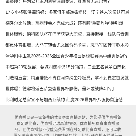
邮报曝：热刺公开求购利物浦加克波，红军暂无意出售？
17岁小将张洪福妈妈：多家俱乐部递橄榄枝，辽宁铁人这份认可最
实在
德泽尔比放话：热刺转会才完成六成？还有颗“重磅炸弹”待引爆
世体曝料：德科团队将在巴萨获更大职权，直接衔接一线队与青训
都灵体育报爆：大马丁转会尤文因价码卡壳，斑马军团转盯铃木彩
艳与维卡里奥
清华附中卫冕2025-2026全国青少年校园足球联赛高中组男足冠军
中超第20轮战罢：蓉城四连平仍15分领跑，二至五名竞争白热化
门迭塔直言：梅里诺绝不肯在阿森纳坐冷板凳，拿不到稳定首发就
考虑另寻出路
世体曝：德容将返巴萨复查世界杯膝伤，最坏或缺阵4个月
比利时足总官宣不与加西亚续约 红魔2026世界杯八强仍留遗憾
优直播网是一家免费的体育赛事直播网站，为您提供优直播免
费足球比赛，优直播足球高清视频，优直播免费赛事直播服
务。在优直播您不仅能免费看到在线足球比赛直播，还可以收
看足球赛事录像回放，比赛精彩集锦。上韩k联直播不错过每一