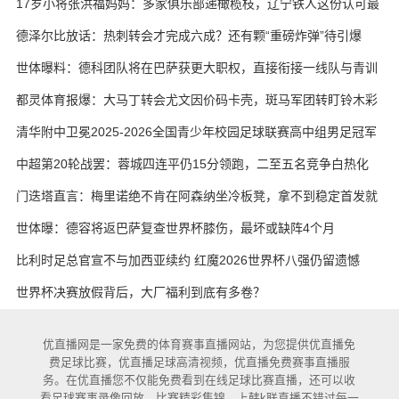
17岁小将张洪福妈妈：多家俱乐部递橄榄枝，辽宁铁人这份认可最
实在
德泽尔比放话：热刺转会才完成六成？还有颗“重磅炸弹”待引爆
世体曝料：德科团队将在巴萨获更大职权，直接衔接一线队与青训
都灵体育报爆：大马丁转会尤文因价码卡壳，斑马军团转盯铃木彩
艳与维卡里奥
清华附中卫冕2025-2026全国青少年校园足球联赛高中组男足冠军
中超第20轮战罢：蓉城四连平仍15分领跑，二至五名竞争白热化
门迭塔直言：梅里诺绝不肯在阿森纳坐冷板凳，拿不到稳定首发就
考虑另寻出路
世体曝：德容将返巴萨复查世界杯膝伤，最坏或缺阵4个月
比利时足总官宣不与加西亚续约 红魔2026世界杯八强仍留遗憾
世界杯决赛放假背后，大厂福利到底有多卷？
优直播网是一家免费的体育赛事直播网站，为您提供优直播免
费足球比赛，优直播足球高清视频，优直播免费赛事直播服
务。在优直播您不仅能免费看到在线足球比赛直播，还可以收
看足球赛事录像回放，比赛精彩集锦。上韩k联直播不错过每一