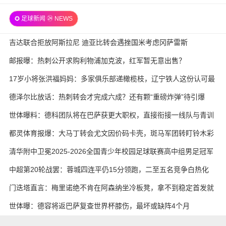
龙 全场录像
✪ 足球新闻 ㉔ NEWS
吉达联合拒放阿斯拉尼 迪亚比转会遇挫国米考虑冈萨雷斯
邮报曝：热刺公开求购利物浦加克波，红军暂无意出售？
17岁小将张洪福妈妈：多家俱乐部递橄榄枝，辽宁铁人这份认可最
实在
德泽尔比放话：热刺转会才完成六成？还有颗“重磅炸弹”待引爆
世体曝料：德科团队将在巴萨获更大职权，直接衔接一线队与青训
都灵体育报爆：大马丁转会尤文因价码卡壳，斑马军团转盯铃木彩
艳与维卡里奥
清华附中卫冕2025-2026全国青少年校园足球联赛高中组男足冠军
中超第20轮战罢：蓉城四连平仍15分领跑，二至五名竞争白热化
门迭塔直言：梅里诺绝不肯在阿森纳坐冷板凳，拿不到稳定首发就
考虑另寻出路
世体曝：德容将返巴萨复查世界杯膝伤，最坏或缺阵4个月