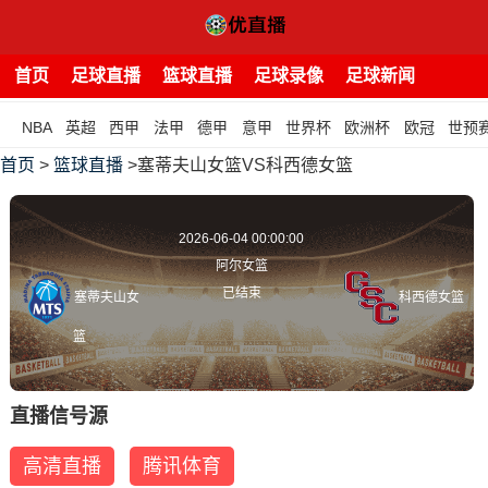
首页
足球直播
篮球直播
足球录像
足球新闻
NBA
英超
西甲
法甲
德甲
意甲
世界杯
欧洲杯
欧冠
世预
首页
>
篮球直播
>塞蒂夫山女篮VS科西德女篮
2026-06-04 00:00:00
阿尔女篮
已结束
塞蒂夫山女
科西德女篮
篮
直播信号源
高清直播
腾讯体育