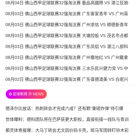
08月04日 佛山西甲足球联赛32强淘汰赛 藝品高國際 VS 湛江狂狼·
粵辉能源 全场录像
08月03日 佛山西甲足球联赛32强淘汰赛 广东客家青年 VS 广州英
华思力U17 全场录像
08月03日 佛山西甲足球联赛32强淘汰赛 广州求信 VS 顺德新青年
全场录像
08月03日 佛山西甲足球联赛32强淘汰赛 大塘控股 VS 茂名市点都
得 全场录像
08月03日 佛山西甲足球联赛32强淘汰赛 广东凤铝 VS 湛江八部科
技 全场录像
08月03日 佛山西甲足球联赛32强淘汰赛 广州蜀地红 VS 广州戴拿
模 全场录像
08月03日 佛山西甲足球联赛32强淘汰赛 三水乐民兴健力宝 VS 中
国澳门澳科精英 全场录像
08月02日 佛山西甲足球联赛32强淘汰赛 广东葆德澳美 VS 白坭兴
龙 全场录像
✪ 足球新闻 ㉔ NEWS
德泽尔比放话：热刺转会才完成六成？还有颗“重磅炸弹”待引爆
世体曝料：德科团队将在巴萨获更大职权，直接衔接一线队与青训
都灵体育报爆：大马丁转会尤文因价码卡壳，斑马军团转盯铃木彩