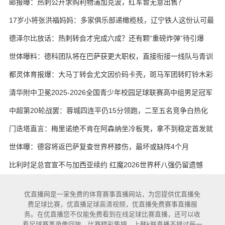
邮报曝：热刺公开求购利物浦加克波，红军暂无意出售？
17岁小将张洪福妈妈：多家俱乐部递橄榄枝，辽宁铁人这份认可最
实在
德泽尔比放话：热刺转会才完成六成？还有颗“重磅炸弹”待引爆
世体曝料：德科团队将在巴萨获更大职权，直接衔接一线队与青训
都灵体育报爆：大马丁转会尤文因价码卡壳，斑马军团转盯铃木彩
艳与维卡里奥
清华附中卫冕2025-2026全国青少年校园足球联赛高中组男足冠军
中超第20轮战罢：蓉城四连平仍15分领跑，二至五名竞争白热化
门迭塔直言：梅里诺绝不肯在阿森纳坐冷板凳，拿不到稳定首发就
考虑另寻出路
世体曝：德容将返巴萨复查世界杯膝伤，最坏或缺阵4个月
比利时足总官宣不与加西亚续约 红魔2026世界杯八强仍留遗憾
优直播网是一家免费的体育赛事直播网站，为您提供优直播免
费足球比赛，优直播足球高清视频，优直播免费赛事直播服
务。在优直播您不仅能免费看到在线足球比赛直播，还可以收
看足球赛事录像回放，比赛精彩集锦。上韩k联直播不错过每一