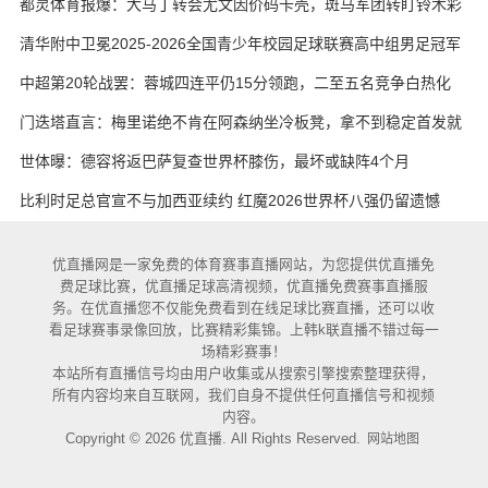
都灵体育报爆：大马丁转会尤文因价码卡壳，斑马军团转盯铃木彩
艳与维卡里奥
清华附中卫冕2025-2026全国青少年校园足球联赛高中组男足冠军
中超第20轮战罢：蓉城四连平仍15分领跑，二至五名竞争白热化
门迭塔直言：梅里诺绝不肯在阿森纳坐冷板凳，拿不到稳定首发就
考虑另寻出路
世体曝：德容将返巴萨复查世界杯膝伤，最坏或缺阵4个月
比利时足总官宣不与加西亚续约 红魔2026世界杯八强仍留遗憾
优直播网是一家免费的体育赛事直播网站，为您提供优直播免
费足球比赛，优直播足球高清视频，优直播免费赛事直播服
务。在优直播您不仅能免费看到在线足球比赛直播，还可以收
看足球赛事录像回放，比赛精彩集锦。上韩k联直播不错过每一
场精彩赛事！
本站所有直播信号均由用户收集或从搜索引擎搜索整理获得，
所有内容均来自互联网，我们自身不提供任何直播信号和视频
内容。
Copyright © 2026 优直播. All Rights Reserved.
网站地图