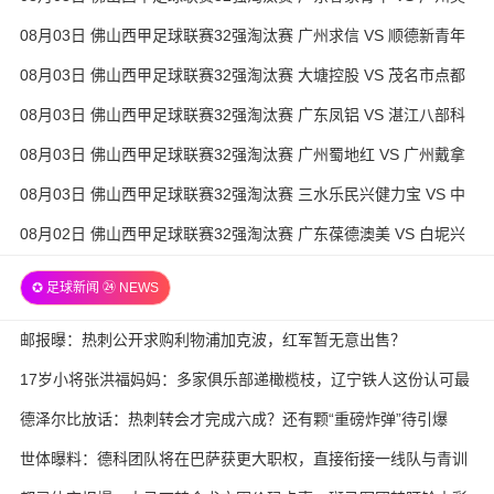
华思力U17 全场录像
08月03日 佛山西甲足球联赛32强淘汰赛 广州求信 VS 顺德新青年
全场录像
08月03日 佛山西甲足球联赛32强淘汰赛 大塘控股 VS 茂名市点都
得 全场录像
08月03日 佛山西甲足球联赛32强淘汰赛 广东凤铝 VS 湛江八部科
技 全场录像
08月03日 佛山西甲足球联赛32强淘汰赛 广州蜀地红 VS 广州戴拿
模 全场录像
08月03日 佛山西甲足球联赛32强淘汰赛 三水乐民兴健力宝 VS 中
国澳门澳科精英 全场录像
08月02日 佛山西甲足球联赛32强淘汰赛 广东葆德澳美 VS 白坭兴
龙 全场录像
✪ 足球新闻 ㉔ NEWS
邮报曝：热刺公开求购利物浦加克波，红军暂无意出售？
17岁小将张洪福妈妈：多家俱乐部递橄榄枝，辽宁铁人这份认可最
实在
德泽尔比放话：热刺转会才完成六成？还有颗“重磅炸弹”待引爆
世体曝料：德科团队将在巴萨获更大职权，直接衔接一线队与青训