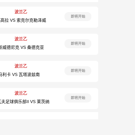
波兰乙
即将开始
高拉 VS 索克尔克勒泽威
波兰乙
即将开始
斯威德尼克 VS 桑德克亚
波兰乙
即将开始
马利卡 VS 瓦塔波兹南
波兰乙
即将开始
夫足球俱乐部II VS 莱茨纳