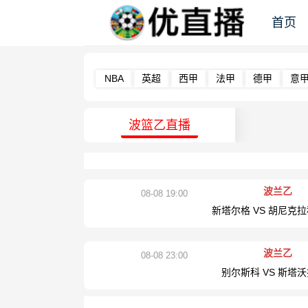
首页
NBA
英超
西甲
法甲
德甲
意
波篮乙直播
波兰乙
08-08 19:00
新塔尔格 VS 胡尼克
波兰乙
08-08 23:00
别尔斯科 VS 斯塔