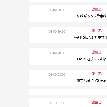
波兰乙
08-09 00:00
萨维斯沙 VS 雷索
波兰乙
08-09 19:00
历基亚B队 VS 斯威特
波兰乙
08-09 20:30
LKS洛迪兹 VS 查
波兰乙
08-09 23:00
霍吉尼赞卡 VS 萨
波兰乙
08-10 01:30