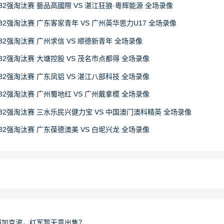
32强淘汰赛 藝品高國際 VS 湛江狂狼·粵辉能源 全场录像
32强淘汰赛 广东客家青年 VS 广州英华思力U17 全场录像
32强淘汰赛 广州求信 VS 顺德新青年 全场录像
32强淘汰赛 大塘控股 VS 茂名市点都得 全场录像
32强淘汰赛 广东凤铝 VS 湛江八部科技 全场录像
32强淘汰赛 广州蜀地红 VS 广州戴拿模 全场录像
赛32强淘汰赛 三水乐民兴健力宝 VS 中国澳门澳科精英 全场录像
32强淘汰赛 广东葆德澳美 VS 白坭兴龙 全场录像
浦加克波，红军暂无意出售？