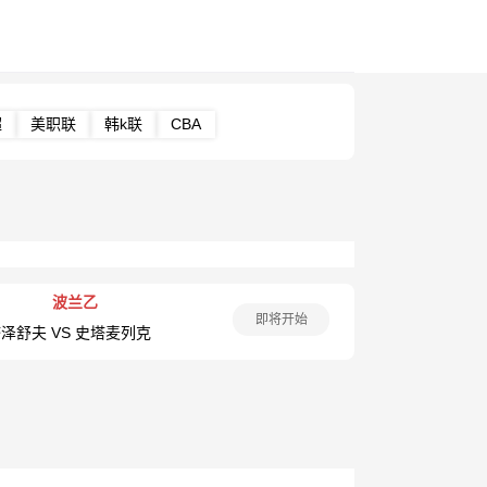
超
美职联
韩k联
CBA
波兰乙
即将开始
泽舒夫 VS 史塔麦列克