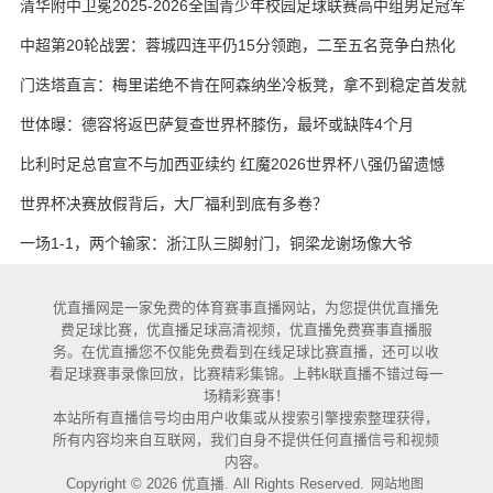
清华附中卫冕2025-2026全国青少年校园足球联赛高中组男足冠军
中超第20轮战罢：蓉城四连平仍15分领跑，二至五名竞争白热化
门迭塔直言：梅里诺绝不肯在阿森纳坐冷板凳，拿不到稳定首发就
考虑另寻出路
世体曝：德容将返巴萨复查世界杯膝伤，最坏或缺阵4个月
比利时足总官宣不与加西亚续约 红魔2026世界杯八强仍留遗憾
世界杯决赛放假背后，大厂福利到底有多卷？
一场1-1，两个输家：浙江队三脚射门，铜梁龙谢场像大爷
优直播网是一家免费的体育赛事直播网站，为您提供优直播免
费足球比赛，优直播足球高清视频，优直播免费赛事直播服
务。在优直播您不仅能免费看到在线足球比赛直播，还可以收
看足球赛事录像回放，比赛精彩集锦。上韩k联直播不错过每一
场精彩赛事！
本站所有直播信号均由用户收集或从搜索引擎搜索整理获得，
所有内容均来自互联网，我们自身不提供任何直播信号和视频
内容。
Copyright © 2026 优直播. All Rights Reserved.
网站地图