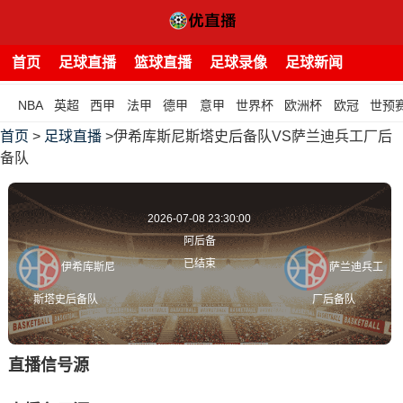
首页
足球直播
篮球直播
足球录像
足球新闻
NBA
英超
西甲
法甲
德甲
意甲
世界杯
欧洲杯
欧冠
世预
首页
>
足球直播
>伊希库斯尼斯塔史后备队VS萨兰迪兵工厂后
备队
2026-07-08 23:30:00
阿后备
已结束
伊希库斯尼
萨兰迪兵工
斯塔史后备队
厂后备队
直播信号源