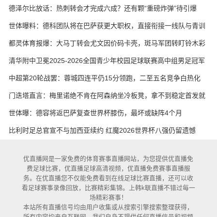
实在
德泽尔比放话：热刺转会才完成六成？还有颗“重磅炸弹”待引爆
世体曝料：德科团队将在巴萨获更大职权，直接衔接一线队与青训
都灵体育报爆：大马丁转会尤文因价码卡壳，斑马军团转盯铃木彩
艳与维卡里奥
清华附中卫冕2025-2026全国青少年校园足球联赛高中组男足冠军
中超第20轮战罢：蓉城四连平仍15分领跑，二至五名竞争白热化
门迭塔直言：梅里诺绝不肯在阿森纳坐冷板凳，拿不到稳定首发就
考虑另寻出路
世体曝：德容将返巴萨复查世界杯膝伤，最坏或缺阵4个月
比利时足总官宣不与加西亚续约 红魔2026世界杯八强仍留遗憾
优直播网是一家免费的体育赛事直播网站，为您提供优直播免
费足球比赛，优直播足球高清视频，优直播免费赛事直播服
务。在优直播您不仅能免费看到在线足球比赛直播，还可以收
看足球赛事录像回放，比赛精彩集锦。上韩k联直播不错过每一
场精彩赛事！
本站所有直播信号均由用户收集或从搜索引擎搜索整理获得，
所有内容均来自互联网，我们自身不提供任何直播信号和视频