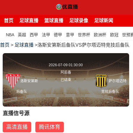
首页
足球直播
篮球直播
足球录像
足球新闻
NBA
英超
西甲
法甲
德甲
意甲
世界杯
欧洲杯
欧冠
世预
首页
>
足球直播
>洛斯安第斯后备队VS萨尔塔迈特竞技后备队
2026-07-09 01:30:00
阿后备
已结束
洛斯安第斯
萨尔塔迈特
后备队
竞技后备队
直播信号源
高清直播
腾讯体育