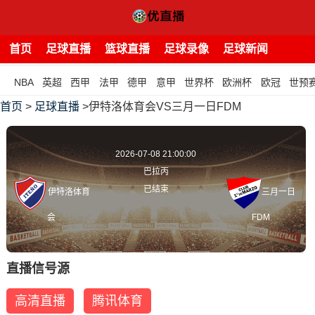
首页
足球直播
篮球直播
足球录像
足球新闻
NBA
英超
西甲
法甲
德甲
意甲
世界杯
欧洲杯
欧冠
世预
首页
>
足球直播
>伊特洛体育会VS三月一日FDM
2026-07-08 21:00:00
巴拉丙
已结束
伊特洛体育
三月一日
会
FDM
直播信号源
高清直播
腾讯体育