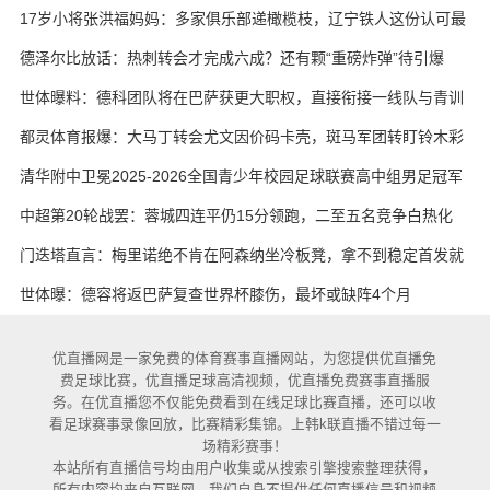
17岁小将张洪福妈妈：多家俱乐部递橄榄枝，辽宁铁人这份认可最
实在
德泽尔比放话：热刺转会才完成六成？还有颗“重磅炸弹”待引爆
世体曝料：德科团队将在巴萨获更大职权，直接衔接一线队与青训
都灵体育报爆：大马丁转会尤文因价码卡壳，斑马军团转盯铃木彩
艳与维卡里奥
清华附中卫冕2025-2026全国青少年校园足球联赛高中组男足冠军
中超第20轮战罢：蓉城四连平仍15分领跑，二至五名竞争白热化
门迭塔直言：梅里诺绝不肯在阿森纳坐冷板凳，拿不到稳定首发就
考虑另寻出路
世体曝：德容将返巴萨复查世界杯膝伤，最坏或缺阵4个月
优直播网是一家免费的体育赛事直播网站，为您提供优直播免
费足球比赛，优直播足球高清视频，优直播免费赛事直播服
务。在优直播您不仅能免费看到在线足球比赛直播，还可以收
看足球赛事录像回放，比赛精彩集锦。上韩k联直播不错过每一
场精彩赛事！
本站所有直播信号均由用户收集或从搜索引擎搜索整理获得，
所有内容均来自互联网，我们自身不提供任何直播信号和视频