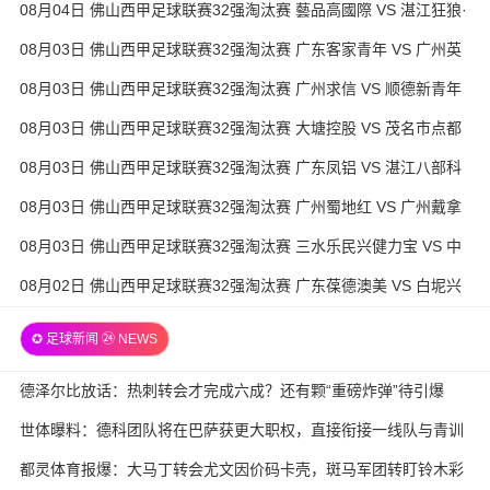
08月04日 佛山西甲足球联赛32强淘汰赛 藝品高國際 VS 湛江狂狼·
粵辉能源 全场录像
08月03日 佛山西甲足球联赛32强淘汰赛 广东客家青年 VS 广州英
华思力U17 全场录像
08月03日 佛山西甲足球联赛32强淘汰赛 广州求信 VS 顺德新青年
全场录像
08月03日 佛山西甲足球联赛32强淘汰赛 大塘控股 VS 茂名市点都
得 全场录像
08月03日 佛山西甲足球联赛32强淘汰赛 广东凤铝 VS 湛江八部科
技 全场录像
08月03日 佛山西甲足球联赛32强淘汰赛 广州蜀地红 VS 广州戴拿
模 全场录像
08月03日 佛山西甲足球联赛32强淘汰赛 三水乐民兴健力宝 VS 中
国澳门澳科精英 全场录像
08月02日 佛山西甲足球联赛32强淘汰赛 广东葆德澳美 VS 白坭兴
龙 全场录像
✪ 足球新闻 ㉔ NEWS
德泽尔比放话：热刺转会才完成六成？还有颗“重磅炸弹”待引爆
世体曝料：德科团队将在巴萨获更大职权，直接衔接一线队与青训
都灵体育报爆：大马丁转会尤文因价码卡壳，斑马军团转盯铃木彩