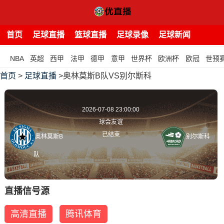
首页
足球直播
篮球直播
足球录像
足球新闻
NBA
英超
西甲
法甲
德甲
意甲
世界杯
欧洲杯
欧冠
世预
首页
>
足球直播
>奥林莫斯B队VS别尔斯科
2026-07-08 23:00:00
球会友谊
已结束
奥林莫斯B
别尔斯科
队
直播信号源
高清直播
腾讯体育