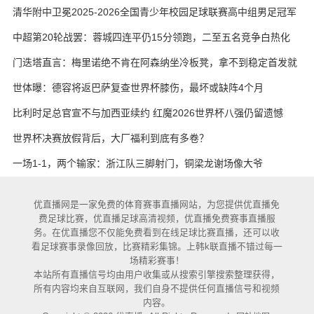
艳与维卡里奥
清华附中卫冕2025-2026全国青少年校园足球联赛高中组男足冠军
中超第20轮战罢：蓉城四连平仍15分领跑，二至五名竞争白热化
门迭塔直言：梅里诺绝不肯在阿森纳坐冷板凳，拿不到稳定首发就
考虑另寻出路
世体曝：德容将返巴萨复查世界杯膝伤，最坏或缺阵4个月
比利时足总官宣不与加西亚续约 红魔2026世界杯八强仍留遗憾
世界杯决赛放假背后，大厂福利到底有多卷？
一场1-1，两个输家：浙江队三脚射门，铜梁龙谢场像大爷
优直播网是一家免费的体育赛事直播网站，为您提供优直播免
费足球比赛，优直播足球高清视频，优直播免费赛事直播服
务。在优直播您不仅能免费看到在线足球比赛直播，还可以收
看足球赛事录像回放，比赛精彩集锦。上韩k联直播不错过每一
场精彩赛事！
本站所有直播信号均由用户收集或从搜索引擎搜索整理获得，
所有内容均来自互联网，我们自身不提供任何直播信号和视频
内容。