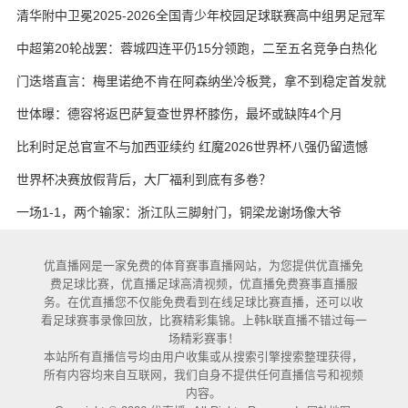
艳与维卡里奥
清华附中卫冕2025-2026全国青少年校园足球联赛高中组男足冠军
中超第20轮战罢：蓉城四连平仍15分领跑，二至五名竞争白热化
门迭塔直言：梅里诺绝不肯在阿森纳坐冷板凳，拿不到稳定首发就
考虑另寻出路
世体曝：德容将返巴萨复查世界杯膝伤，最坏或缺阵4个月
比利时足总官宣不与加西亚续约 红魔2026世界杯八强仍留遗憾
世界杯决赛放假背后，大厂福利到底有多卷？
一场1-1，两个输家：浙江队三脚射门，铜梁龙谢场像大爷
优直播网是一家免费的体育赛事直播网站，为您提供优直播免
费足球比赛，优直播足球高清视频，优直播免费赛事直播服
务。在优直播您不仅能免费看到在线足球比赛直播，还可以收
看足球赛事录像回放，比赛精彩集锦。上韩k联直播不错过每一
场精彩赛事！
本站所有直播信号均由用户收集或从搜索引擎搜索整理获得，
所有内容均来自互联网，我们自身不提供任何直播信号和视频
内容。