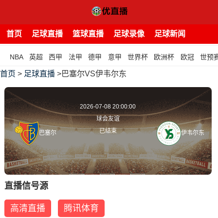
首页
足球直播
篮球直播
足球录像
足球新闻
NBA
英超
西甲
法甲
德甲
意甲
世界杯
欧洲杯
欧冠
世预
首页
>
足球直播
>巴塞尔VS伊韦尔东
2026-07-08 20:00:00
球会友谊
已结束
巴塞尔
伊韦尔东
直播信号源
高清直播
腾讯体育