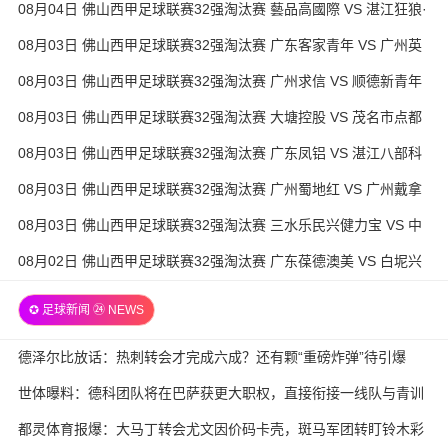
08月04日 佛山西甲足球联赛32强淘汰赛 藝品高國際 VS 湛江狂狼·
粵辉能源 全场录像
08月03日 佛山西甲足球联赛32强淘汰赛 广东客家青年 VS 广州英
华思力U17 全场录像
08月03日 佛山西甲足球联赛32强淘汰赛 广州求信 VS 顺德新青年
全场录像
08月03日 佛山西甲足球联赛32强淘汰赛 大塘控股 VS 茂名市点都
得 全场录像
08月03日 佛山西甲足球联赛32强淘汰赛 广东凤铝 VS 湛江八部科
技 全场录像
08月03日 佛山西甲足球联赛32强淘汰赛 广州蜀地红 VS 广州戴拿
模 全场录像
08月03日 佛山西甲足球联赛32强淘汰赛 三水乐民兴健力宝 VS 中
国澳门澳科精英 全场录像
08月02日 佛山西甲足球联赛32强淘汰赛 广东葆德澳美 VS 白坭兴
龙 全场录像
✪ 足球新闻 ㉔ NEWS
德泽尔比放话：热刺转会才完成六成？还有颗“重磅炸弹”待引爆
世体曝料：德科团队将在巴萨获更大职权，直接衔接一线队与青训
都灵体育报爆：大马丁转会尤文因价码卡壳，斑马军团转盯铃木彩