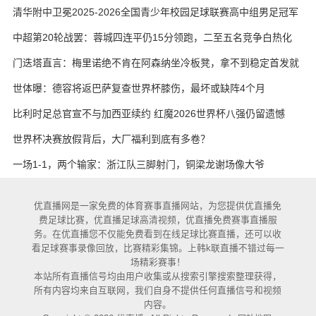
艳与维卡里奥
清华附中卫冕2025-2026全国青少年校园足球联赛高中组男足冠军
中超第20轮战罢：蓉城四连平仍15分领跑，二至五名竞争白热化
门迭塔直言：梅里诺绝不肯在阿森纳坐冷板凳，拿不到稳定首发就
考虑另寻出路
世体曝：德容将返巴萨复查世界杯膝伤，最坏或缺阵4个月
比利时足总官宣不与加西亚续约 红魔2026世界杯八强仍留遗憾
世界杯决赛放假背后，大厂福利到底有多卷？
一场1-1，两个输家：浙江队三脚射门，铜梁龙谢场像大爷
优直播网是一家免费的体育赛事直播网站，为您提供优直播免
费足球比赛，优直播足球高清视频，优直播免费赛事直播服
务。在优直播您不仅能免费看到在线足球比赛直播，还可以收
看足球赛事录像回放，比赛精彩集锦。上韩k联直播不错过每一
场精彩赛事！
本站所有直播信号均由用户收集或从搜索引擎搜索整理获得，
所有内容均来自互联网，我们自身不提供任何直播信号和视频
内容。