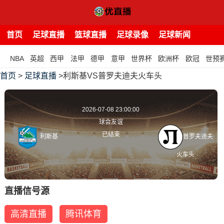
首页
足球直播
篮球直播
足球录像
足球新闻
NBA
英超
西甲
法甲
德甲
意甲
世界杯
欧洲杯
欧冠
世预
首页
>
足球直播
>利斯基VS普罗夫迪夫火车头
2026-07-08 23:00:00
球会友谊
已结束
利斯基
普罗夫迪夫
火车头
直播信号源
高清直播
腾讯体育