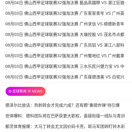
08月04日 佛山西甲足球联赛32强淘汰赛 藝品高國際 VS 湛江狂狼·
粵辉能源 全场录像
08月03日 佛山西甲足球联赛32强淘汰赛 广东客家青年 VS 广州英
华思力U17 全场录像
08月03日 佛山西甲足球联赛32强淘汰赛 广州求信 VS 顺德新青年
全场录像
08月03日 佛山西甲足球联赛32强淘汰赛 大塘控股 VS 茂名市点都
得 全场录像
08月03日 佛山西甲足球联赛32强淘汰赛 广东凤铝 VS 湛江八部科
技 全场录像
08月03日 佛山西甲足球联赛32强淘汰赛 广州蜀地红 VS 广州戴拿
模 全场录像
08月03日 佛山西甲足球联赛32强淘汰赛 三水乐民兴健力宝 VS 中
国澳门澳科精英 全场录像
08月02日 佛山西甲足球联赛32强淘汰赛 广东葆德澳美 VS 白坭兴
龙 全场录像
✪ 足球新闻 ㉔ NEWS
德泽尔比放话：热刺转会才完成六成？还有颗“重磅炸弹”待引爆
世体曝料：德科团队将在巴萨获更大职权，直接衔接一线队与青训
都灵体育报爆：大马丁转会尤文因价码卡壳，斑马军团转盯铃木彩