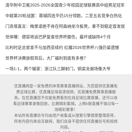
艳与维卡里奥
清华附中卫冕2025-2026全国青少年校园足球联赛高中组男足冠军
中超第20轮战罢：蓉城四连平仍15分领跑，二至五名竞争白热化
门迭塔直言：梅里诺绝不肯在阿森纳坐冷板凳，拿不到稳定首发就
考虑另寻出路
世体曝：德容将返巴萨复查世界杯膝伤，最坏或缺阵4个月
比利时足总官宣不与加西亚续约 红魔2026世界杯八强仍留遗憾
世界杯决赛放假背后，大厂福利到底有多卷？
一场1-1，两个输家：浙江队三脚射门，铜梁龙谢场像大爷
优直播网是一家免费的体育赛事直播网站，为您提供优直播免
费足球比赛，优直播足球高清视频，优直播免费赛事直播服
务。在优直播您不仅能免费看到在线足球比赛直播，还可以收
看足球赛事录像回放，比赛精彩集锦。上韩k联直播不错过每一
场精彩赛事！
本站所有直播信号均由用户收集或从搜索引擎搜索整理获得，
所有内容均来自互联网，我们自身不提供任何直播信号和视频
内容。