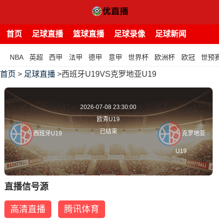
首页
足球直播
篮球直播
足球录像
足球新闻
NBA
英超
西甲
法甲
德甲
意甲
世界杯
欧洲杯
欧冠
世预
首页
>
足球直播
>西班牙U19VS克罗地亚U19
2026-07-08 23:30:00
欧青U19
已结束
西班牙U19
克罗地亚
U19
直播信号源
高清直播
腾讯体育