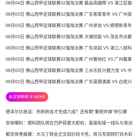
08月04日 佛山西甲足球联赛32强淘汰赛 藝品高國際 VS 湛江狂狼·
粵辉能源 全场录像
08月03日 佛山西甲足球联赛32强淘汰赛 广东客家青年 VS 广州英
华思力U17 全场录像
08月03日 佛山西甲足球联赛32强淘汰赛 广州求信 VS 顺德新青年
全场录像
08月03日 佛山西甲足球联赛32强淘汰赛 大塘控股 VS 茂名市点都
得 全场录像
08月03日 佛山西甲足球联赛32强淘汰赛 广东凤铝 VS 湛江八部科
技 全场录像
08月03日 佛山西甲足球联赛32强淘汰赛 广州蜀地红 VS 广州戴拿
模 全场录像
08月03日 佛山西甲足球联赛32强淘汰赛 三水乐民兴健力宝 VS 中
国澳门澳科精英 全场录像
08月02日 佛山西甲足球联赛32强淘汰赛 广东葆德澳美 VS 白坭兴
龙 全场录像
✪ 足球新闻 ㉔ NEWS
德泽尔比放话：热刺转会才完成六成？还有颗“重磅炸弹”待引爆
世体曝料：德科团队将在巴萨获更大职权，直接衔接一线队与青训
都灵体育报爆：大马丁转会尤文因价码卡壳，斑马军团转盯铃木彩