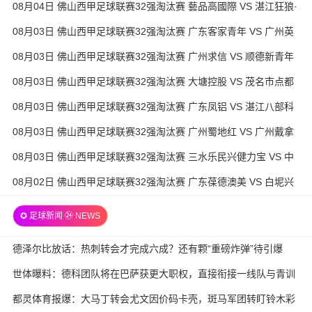
08月04日 佛山西甲足球联赛32强淘汰赛 藝品高國際 VS 湛江狂狼·
粵辉能源 全场录像
08月03日 佛山西甲足球联赛32强淘汰赛 广东客家青年 VS 广州英
华思力U17 全场录像
08月03日 佛山西甲足球联赛32强淘汰赛 广州求信 VS 顺德新青年
全场录像
08月03日 佛山西甲足球联赛32强淘汰赛 大塘控股 VS 茂名市点都
得 全场录像
08月03日 佛山西甲足球联赛32强淘汰赛 广东凤铝 VS 湛江八部科
技 全场录像
08月03日 佛山西甲足球联赛32强淘汰赛 广州蜀地红 VS 广州戴拿
模 全场录像
08月03日 佛山西甲足球联赛32强淘汰赛 三水乐民兴健力宝 VS 中
国澳门澳科精英 全场录像
08月02日 佛山西甲足球联赛32强淘汰赛 广东葆德澳美 VS 白坭兴
龙 全场录像
✪ 足球新闻 ㉔ NEWS
德泽尔比放话：热刺转会才完成六成？还有颗“重磅炸弹”待引爆
世体曝料：德科团队将在巴萨获更大职权，直接衔接一线队与青训
都灵体育报爆：大马丁转会尤文因价码卡壳，斑马军团转盯铃木彩