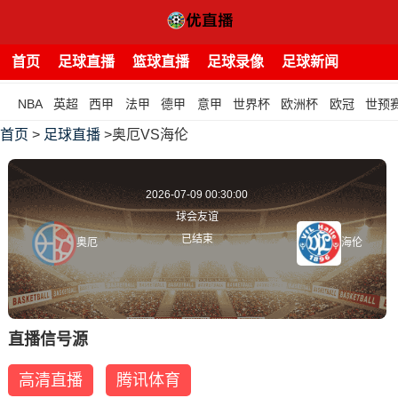
首页
足球直播
篮球直播
足球录像
足球新闻
NBA
英超
西甲
法甲
德甲
意甲
世界杯
欧洲杯
欧冠
世预
首页
>
足球直播
>奥厄VS海伦
2026-07-09 00:30:00
球会友谊
已结束
奥厄
海伦
直播信号源
高清直播
腾讯体育