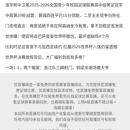
艳与维卡里奥
清华附中卫冕2025-2026全国青少年校园足球联赛高中组男足冠军
中超第20轮战罢：蓉城四连平仍15分领跑，二至五名竞争白热化
门迭塔直言：梅里诺绝不肯在阿森纳坐冷板凳，拿不到稳定首发就
考虑另寻出路
世体曝：德容将返巴萨复查世界杯膝伤，最坏或缺阵4个月
比利时足总官宣不与加西亚续约 红魔2026世界杯八强仍留遗憾
世界杯决赛放假背后，大厂福利到底有多卷？
一场1-1，两个输家：浙江队三脚射门，铜梁龙谢场像大爷
优直播网是一家免费的体育赛事直播网站，为您提供优直播免
费足球比赛，优直播足球高清视频，优直播免费赛事直播服
务。在优直播您不仅能免费看到在线足球比赛直播，还可以收
看足球赛事录像回放，比赛精彩集锦。上韩k联直播不错过每一
场精彩赛事！
本站所有直播信号均由用户收集或从搜索引擎搜索整理获得，
所有内容均来自互联网，我们自身不提供任何直播信号和视频
内容。