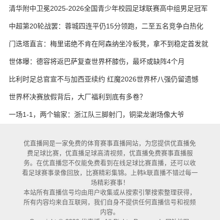
艳与维卡里奥
清华附中卫冕2025-2026全国青少年校园足球联赛高中组男足冠军
中超第20轮战罢：蓉城四连平仍15分领跑，二至五名竞争白热化
门迭塔直言：梅里诺绝不肯在阿森纳坐冷板凳，拿不到稳定首发就
考虑另寻出路
世体曝：德容将返巴萨复查世界杯膝伤，最坏或缺阵4个月
比利时足总官宣不与加西亚续约 红魔2026世界杯八强仍留遗憾
世界杯决赛放假背后，大厂福利到底有多卷？
一场1-1，两个输家：浙江队三脚射门，铜梁龙谢场像大爷
优直播网是一家免费的体育赛事直播网站，为您提供优直播免
费足球比赛，优直播足球高清视频，优直播免费赛事直播服
务。在优直播您不仅能免费看到在线足球比赛直播，还可以收
看足球赛事录像回放，比赛精彩集锦。上韩k联直播不错过每一
场精彩赛事！
本站所有直播信号均由用户收集或从搜索引擎搜索整理获得，
所有内容均来自互联网，我们自身不提供任何直播信号和视频
内容。