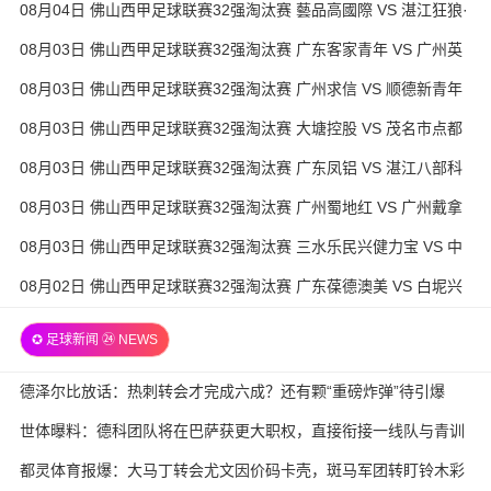
08月04日 佛山西甲足球联赛32强淘汰赛 藝品高國際 VS 湛江狂狼·
粵辉能源 全场录像
08月03日 佛山西甲足球联赛32强淘汰赛 广东客家青年 VS 广州英
华思力U17 全场录像
08月03日 佛山西甲足球联赛32强淘汰赛 广州求信 VS 顺德新青年
全场录像
08月03日 佛山西甲足球联赛32强淘汰赛 大塘控股 VS 茂名市点都
得 全场录像
08月03日 佛山西甲足球联赛32强淘汰赛 广东凤铝 VS 湛江八部科
技 全场录像
08月03日 佛山西甲足球联赛32强淘汰赛 广州蜀地红 VS 广州戴拿
模 全场录像
08月03日 佛山西甲足球联赛32强淘汰赛 三水乐民兴健力宝 VS 中
国澳门澳科精英 全场录像
08月02日 佛山西甲足球联赛32强淘汰赛 广东葆德澳美 VS 白坭兴
龙 全场录像
✪ 足球新闻 ㉔ NEWS
德泽尔比放话：热刺转会才完成六成？还有颗“重磅炸弹”待引爆
世体曝料：德科团队将在巴萨获更大职权，直接衔接一线队与青训
都灵体育报爆：大马丁转会尤文因价码卡壳，斑马军团转盯铃木彩