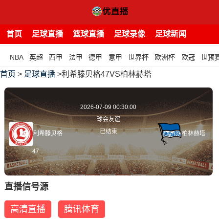
首页
足球直播
篮球直播
足球录像
足球新闻
NBA
英超
西甲
法甲
德甲
意甲
世界杯
欧洲杯
欧冠
世预
首页
>
足球直播
>利希滕贝格47VS柏林赫塔
2026-07-09 00:30:00
球会友谊
已结束
利希滕贝格
柏林赫塔
47
直播信号源
高清直播
腾讯体育