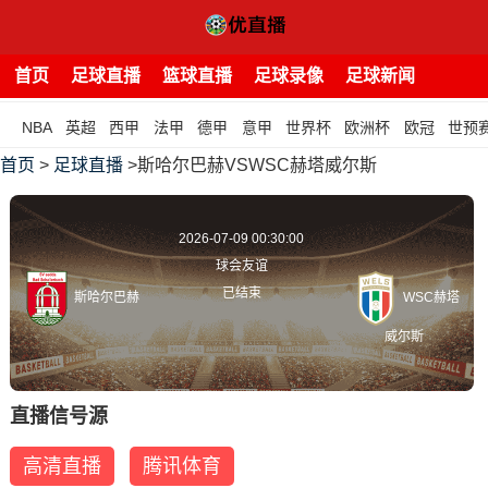
首页
足球直播
篮球直播
足球录像
足球新闻
NBA
英超
西甲
法甲
德甲
意甲
世界杯
欧洲杯
欧冠
世预
首页
>
足球直播
>斯哈尔巴赫VSWSC赫塔威尔斯
2026-07-09 00:30:00
球会友谊
已结束
斯哈尔巴赫
WSC赫塔
威尔斯
直播信号源
高清直播
腾讯体育