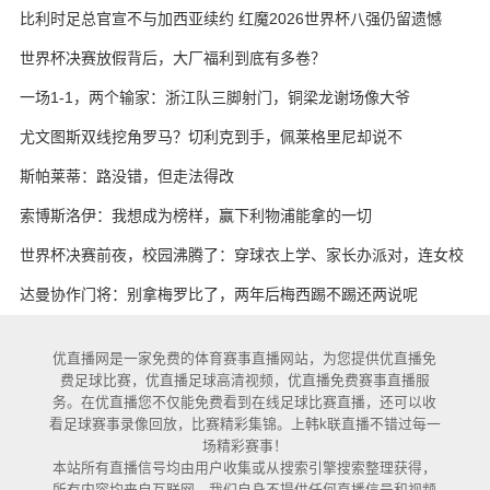
比利时足总官宣不与加西亚续约 红魔2026世界杯八强仍留遗憾
世界杯决赛放假背后，大厂福利到底有多卷？
一场1-1，两个输家：浙江队三脚射门，铜梁龙谢场像大爷
尤文图斯双线挖角罗马？切利克到手，佩莱格里尼却说不
斯帕莱蒂：路没错，但走法得改
索博斯洛伊：我想成为榜样，赢下利物浦能拿的一切
世界杯决赛前夜，校园沸腾了：穿球衣上学、家长办派对，连女校
也熬夜追球
达曼协作门将：别拿梅罗比了，两年后梅西踢不踢还两说呢
优直播网是一家免费的体育赛事直播网站，为您提供优直播免
费足球比赛，优直播足球高清视频，优直播免费赛事直播服
务。在优直播您不仅能免费看到在线足球比赛直播，还可以收
看足球赛事录像回放，比赛精彩集锦。上韩k联直播不错过每一
场精彩赛事！
本站所有直播信号均由用户收集或从搜索引擎搜索整理获得，
所有内容均来自互联网，我们自身不提供任何直播信号和视频