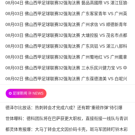
08月04日 佛山西甲足球联赛32强淘汰赛 藝品高國際 VS 湛江狂狼·
粵辉能源 全场录像
08月03日 佛山西甲足球联赛32强淘汰赛 广东客家青年 VS 广州英
华思力U17 全场录像
08月03日 佛山西甲足球联赛32强淘汰赛 广州求信 VS 顺德新青年
全场录像
08月03日 佛山西甲足球联赛32强淘汰赛 大塘控股 VS 茂名市点都
得 全场录像
08月03日 佛山西甲足球联赛32强淘汰赛 广东凤铝 VS 湛江八部科
技 全场录像
08月03日 佛山西甲足球联赛32强淘汰赛 广州蜀地红 VS 广州戴拿
模 全场录像
08月03日 佛山西甲足球联赛32强淘汰赛 三水乐民兴健力宝 VS 中
国澳门澳科精英 全场录像
08月02日 佛山西甲足球联赛32强淘汰赛 广东葆德澳美 VS 白坭兴
龙 全场录像
✪ 足球新闻 ㉔ NEWS
德泽尔比放话：热刺转会才完成六成？还有颗“重磅炸弹”待引爆
世体曝料：德科团队将在巴萨获更大职权，直接衔接一线队与青训
都灵体育报爆：大马丁转会尤文因价码卡壳，斑马军团转盯铃木彩