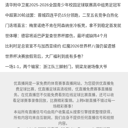
艳与维卡里奥
清华附中卫冕2025-2026全国青少年校园足球联赛高中组男足冠军
中超第20轮战罢：蓉城四连平仍15分领跑，二至五名竞争白热化
门迭塔直言：梅里诺绝不肯在阿森纳坐冷板凳，拿不到稳定首发就
考虑另寻出路
世体曝：德容将返巴萨复查世界杯膝伤，最坏或缺阵4个月
比利时足总官宣不与加西亚续约 红魔2026世界杯八强仍留遗憾
世界杯决赛放假背后，大厂福利到底有多卷？
一场1-1，两个输家：浙江队三脚射门，铜梁龙谢场像大爷
优直播网是一家免费的体育赛事直播网站，为您提供优直播免
费足球比赛，优直播足球高清视频，优直播免费赛事直播服
务。在优直播您不仅能免费看到在线足球比赛直播，还可以收
看足球赛事录像回放，比赛精彩集锦。上韩k联直播不错过每一
场精彩赛事！
本站所有直播信号均由用户收集或从搜索引擎搜索整理获得，
所有内容均来自互联网，我们自身不提供任何直播信号和视频
内容。