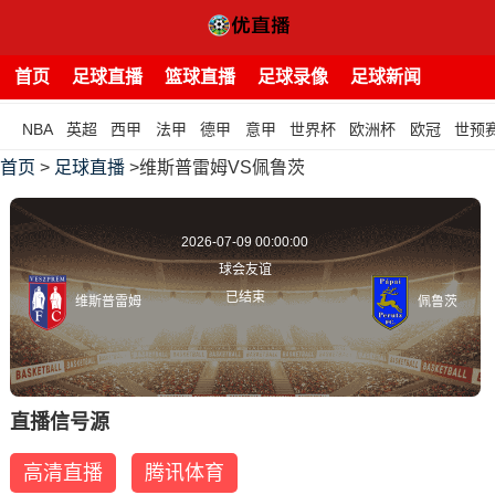
首页
足球直播
篮球直播
足球录像
足球新闻
NBA
英超
西甲
法甲
德甲
意甲
世界杯
欧洲杯
欧冠
世预
首页
>
足球直播
>维斯普雷姆VS佩鲁茨
2026-07-09 00:00:00
球会友谊
已结束
维斯普雷姆
佩鲁茨
直播信号源
高清直播
腾讯体育