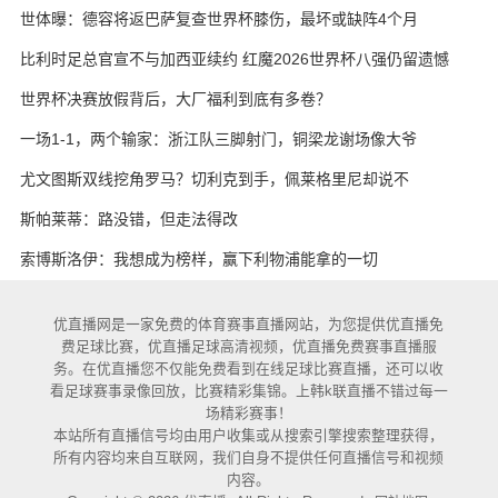
考虑另寻出路
世体曝：德容将返巴萨复查世界杯膝伤，最坏或缺阵4个月
比利时足总官宣不与加西亚续约 红魔2026世界杯八强仍留遗憾
世界杯决赛放假背后，大厂福利到底有多卷？
一场1-1，两个输家：浙江队三脚射门，铜梁龙谢场像大爷
尤文图斯双线挖角罗马？切利克到手，佩莱格里尼却说不
斯帕莱蒂：路没错，但走法得改
索博斯洛伊：我想成为榜样，赢下利物浦能拿的一切
优直播网是一家免费的体育赛事直播网站，为您提供优直播免
费足球比赛，优直播足球高清视频，优直播免费赛事直播服
务。在优直播您不仅能免费看到在线足球比赛直播，还可以收
看足球赛事录像回放，比赛精彩集锦。上韩k联直播不错过每一
场精彩赛事！
本站所有直播信号均由用户收集或从搜索引擎搜索整理获得，
所有内容均来自互联网，我们自身不提供任何直播信号和视频
内容。