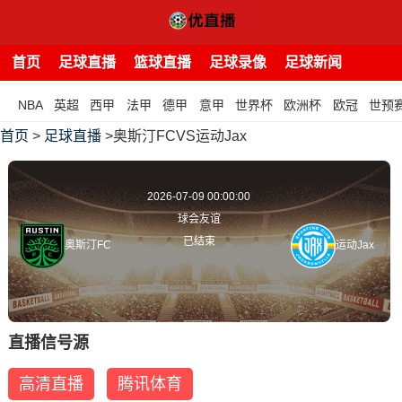
首页
足球直播
篮球直播
足球录像
足球新闻
NBA
英超
西甲
法甲
德甲
意甲
世界杯
欧洲杯
欧冠
世预
首页
>
足球直播
>奥斯汀FCVS运动Jax
2026-07-09 00:00:00
球会友谊
已结束
奥斯汀FC
运动Jax
直播信号源
高清直播
腾讯体育