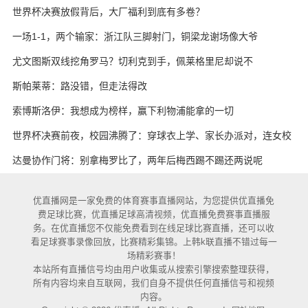
世界杯决赛放假背后，大厂福利到底有多卷？
一场1-1，两个输家：浙江队三脚射门，铜梁龙谢场像大爷
尤文图斯双线挖角罗马？切利克到手，佩莱格里尼却说不
斯帕莱蒂：路没错，但走法得改
索博斯洛伊：我想成为榜样，赢下利物浦能拿的一切
世界杯决赛前夜，校园沸腾了：穿球衣上学、家长办派对，连女校
也熬夜追球
达曼协作门将：别拿梅罗比了，两年后梅西踢不踢还两说呢
优直播网是一家免费的体育赛事直播网站，为您提供优直播免
费足球比赛，优直播足球高清视频，优直播免费赛事直播服
务。在优直播您不仅能免费看到在线足球比赛直播，还可以收
看足球赛事录像回放，比赛精彩集锦。上韩k联直播不错过每一
场精彩赛事！
本站所有直播信号均由用户收集或从搜索引擎搜索整理获得，
所有内容均来自互联网，我们自身不提供任何直播信号和视频
内容。