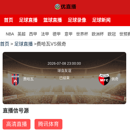
首页
足球直播
篮球直播
足球录像
足球新闻
NBA
英超
西甲
法甲
德甲
意甲
世界杯
欧洲杯
欧冠
世预
首页
>
足球直播
>费哈瓦VS佩奇
2026-07-08 23:00:00
球会友谊
已结束
费哈瓦
佩奇
直播信号源
高清直播
腾讯体育