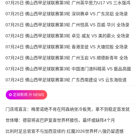
07月25日 佛山西甲足球联赛第3轮 广州英华思力U17 VS 三水强鸿
轩青年 全场录像
07月25日 佛山西甲足球联赛第3轮 深圳赛卓 VS 广东凤铝 全场录
像
07月25日 佛山西甲足球联赛第3轮 广州悦高 VS 百威·华兴 全场录
像
07月24日 佛山西甲足球联赛第3轮 卓见·威友 VS 美的薪火 全场录
像
07月24日 佛山西甲足球联赛第3轮 香港圣徒 VS 大塘控股 全场录
像
07月24日 佛山西甲足球联赛第3轮 广州玉岩 VS 顺德新青年 全场
录像
07月24日 佛山西甲足球联赛第3轮 中国澳门澳科精英 VS 藝品高國
際 全场录像
07月24日 佛山西甲足球联赛第3轮 广东西南建设 VS 云东海街道
全场录像
✪ 足球新闻 ㉔ NEWS
门迭塔直言：梅里诺绝不肯在阿森纳坐冷板凳，拿不到稳定首发就
考虑另寻出路
世体曝：德容将返巴萨复查世界杯膝伤，最坏或缺阵4个月
比利时足总官宣不与加西亚续约 红魔2026世界杯八强仍留遗憾