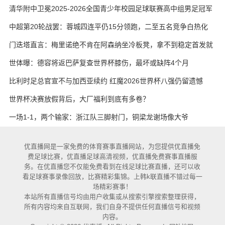
艳与维卡里奥
清华附中卫冕2025-2026全国青少年校园足球联赛高中组男足冠军
中超第20轮战罢：蓉城四连平仍15分领跑，二至五名竞争白热化
门迭塔直言：梅里诺绝不肯在阿森纳坐冷板凳，拿不到稳定首发就
考虑另寻出路
世体曝：德容将返巴萨复查世界杯膝伤，最坏或缺阵4个月
比利时足总官宣不与加西亚续约 红魔2026世界杯八强仍留遗憾
世界杯决赛放假背后，大厂福利到底有多卷？
一场1-1，两个输家：浙江队三脚射门，铜梁龙谢场像大爷
优直播网是一家免费的体育赛事直播网站，为您提供优直播免
费足球比赛，优直播足球高清视频，优直播免费赛事直播服
务。在优直播您不仅能免费看到在线足球比赛直播，还可以收
看足球赛事录像回放，比赛精彩集锦。上韩k联直播不错过每一
场精彩赛事！
本站所有直播信号均由用户收集或从搜索引擎搜索整理获得，
所有内容均来自互联网，我们自身不提供任何直播信号和视频
内容。