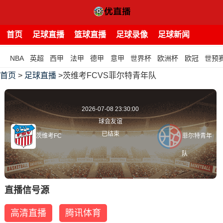
首页
足球直播
篮球直播
足球录像
足球新闻
NBA
英超
西甲
法甲
德甲
意甲
世界杯
欧洲杯
欧冠
世预
首页
>
足球直播
>茨维考FCVS菲尔特青年队
2026-07-08 23:30:00
球会友谊
已结束
茨维考FC
菲尔特青年
队
直播信号源
高清直播
腾讯体育