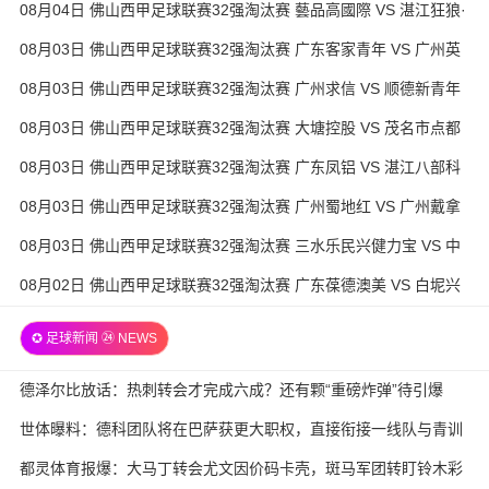
08月04日 佛山西甲足球联赛32强淘汰赛 藝品高國際 VS 湛江狂狼·
粵辉能源 全场录像
08月03日 佛山西甲足球联赛32强淘汰赛 广东客家青年 VS 广州英
华思力U17 全场录像
08月03日 佛山西甲足球联赛32强淘汰赛 广州求信 VS 顺德新青年
全场录像
08月03日 佛山西甲足球联赛32强淘汰赛 大塘控股 VS 茂名市点都
得 全场录像
08月03日 佛山西甲足球联赛32强淘汰赛 广东凤铝 VS 湛江八部科
技 全场录像
08月03日 佛山西甲足球联赛32强淘汰赛 广州蜀地红 VS 广州戴拿
模 全场录像
08月03日 佛山西甲足球联赛32强淘汰赛 三水乐民兴健力宝 VS 中
国澳门澳科精英 全场录像
08月02日 佛山西甲足球联赛32强淘汰赛 广东葆德澳美 VS 白坭兴
龙 全场录像
✪ 足球新闻 ㉔ NEWS
德泽尔比放话：热刺转会才完成六成？还有颗“重磅炸弹”待引爆
世体曝料：德科团队将在巴萨获更大职权，直接衔接一线队与青训
都灵体育报爆：大马丁转会尤文因价码卡壳，斑马军团转盯铃木彩