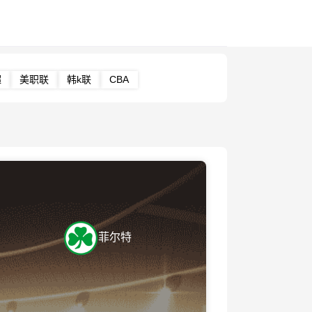
超
美职联
韩k联
CBA
菲尔特