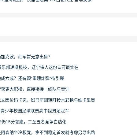
浦加克波，红军暂无意出售？
俱乐部递橄榄枝，辽宁铁人这份认可最实在
成六成？还有颗“重磅炸弹”待引爆
萨获更大职权，直接衔接一线队与青训
尤文因价码卡壳，斑马军团转盯铃木彩艳与维卡里奥
6全国青少年校园足球联赛高中组男足冠军
平仍15分领跑，二至五名竞争白热化
在阿森纳坐冷板凳，拿不到稳定首发就考虑另寻出路