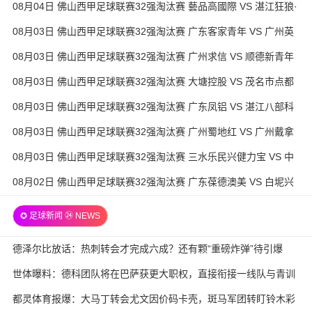
08月04日 佛山西甲足球联赛32强淘汰赛 藝品高國際 VS 湛江狂狼·
粵辉能源 全场录像
08月03日 佛山西甲足球联赛32强淘汰赛 广东客家青年 VS 广州英
华思力U17 全场录像
08月03日 佛山西甲足球联赛32强淘汰赛 广州求信 VS 顺德新青年
全场录像
08月03日 佛山西甲足球联赛32强淘汰赛 大塘控股 VS 茂名市点都
得 全场录像
08月03日 佛山西甲足球联赛32强淘汰赛 广东凤铝 VS 湛江八部科
技 全场录像
08月03日 佛山西甲足球联赛32强淘汰赛 广州蜀地红 VS 广州戴拿
模 全场录像
08月03日 佛山西甲足球联赛32强淘汰赛 三水乐民兴健力宝 VS 中
国澳门澳科精英 全场录像
08月02日 佛山西甲足球联赛32强淘汰赛 广东葆德澳美 VS 白坭兴
龙 全场录像
✪ 足球新闻 ㉔ NEWS
德泽尔比放话：热刺转会才完成六成？还有颗“重磅炸弹”待引爆
世体曝料：德科团队将在巴萨获更大职权，直接衔接一线队与青训
都灵体育报爆：大马丁转会尤文因价码卡壳，斑马军团转盯铃木彩