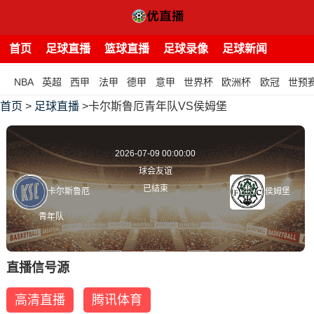
首页
足球直播
篮球直播
足球录像
足球新闻
NBA
英超
西甲
法甲
德甲
意甲
世界杯
欧洲杯
欧冠
世预
首页
>
足球直播
>卡尔斯鲁厄青年队VS侯姆堡
2026-07-09 00:00:00
球会友谊
已结束
卡尔斯鲁厄
侯姆堡
青年队
直播信号源
高清直播
腾讯体育