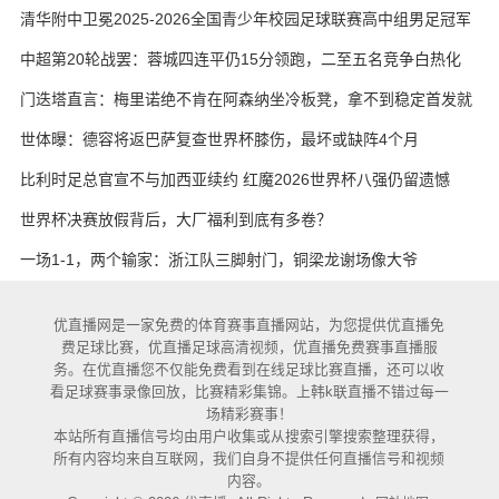
艳与维卡里奥
清华附中卫冕2025-2026全国青少年校园足球联赛高中组男足冠军
中超第20轮战罢：蓉城四连平仍15分领跑，二至五名竞争白热化
门迭塔直言：梅里诺绝不肯在阿森纳坐冷板凳，拿不到稳定首发就
考虑另寻出路
世体曝：德容将返巴萨复查世界杯膝伤，最坏或缺阵4个月
比利时足总官宣不与加西亚续约 红魔2026世界杯八强仍留遗憾
世界杯决赛放假背后，大厂福利到底有多卷？
一场1-1，两个输家：浙江队三脚射门，铜梁龙谢场像大爷
优直播网是一家免费的体育赛事直播网站，为您提供优直播免
费足球比赛，优直播足球高清视频，优直播免费赛事直播服
务。在优直播您不仅能免费看到在线足球比赛直播，还可以收
看足球赛事录像回放，比赛精彩集锦。上韩k联直播不错过每一
场精彩赛事！
本站所有直播信号均由用户收集或从搜索引擎搜索整理获得，
所有内容均来自互联网，我们自身不提供任何直播信号和视频
内容。