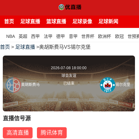
首页
足球直播
篮球直播
足球录像
足球新闻
NBA
英超
西甲
法甲
德甲
意甲
世界杯
欧洲杯
欧冠
世预
首页
>
足球直播
>奥胡斯费马VS锡尔克堡
2026-07-08 18:00:00
球会友谊
已结束
奥胡斯费马
锡尔克堡
直播信号源
高清直播
腾讯体育