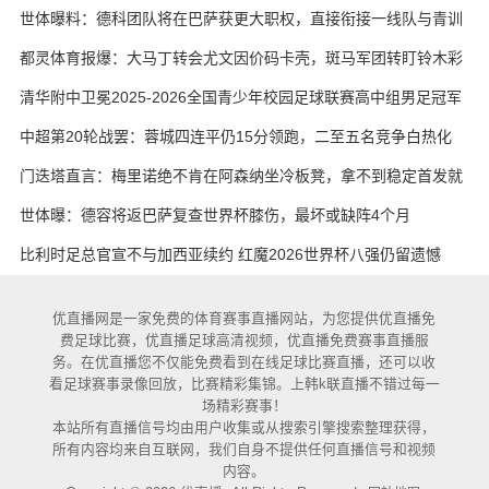
世体曝料：德科团队将在巴萨获更大职权，直接衔接一线队与青训
都灵体育报爆：大马丁转会尤文因价码卡壳，斑马军团转盯铃木彩
艳与维卡里奥
清华附中卫冕2025-2026全国青少年校园足球联赛高中组男足冠军
中超第20轮战罢：蓉城四连平仍15分领跑，二至五名竞争白热化
门迭塔直言：梅里诺绝不肯在阿森纳坐冷板凳，拿不到稳定首发就
考虑另寻出路
世体曝：德容将返巴萨复查世界杯膝伤，最坏或缺阵4个月
比利时足总官宣不与加西亚续约 红魔2026世界杯八强仍留遗憾
优直播网是一家免费的体育赛事直播网站，为您提供优直播免
费足球比赛，优直播足球高清视频，优直播免费赛事直播服
务。在优直播您不仅能免费看到在线足球比赛直播，还可以收
看足球赛事录像回放，比赛精彩集锦。上韩k联直播不错过每一
场精彩赛事！
本站所有直播信号均由用户收集或从搜索引擎搜索整理获得，
所有内容均来自互联网，我们自身不提供任何直播信号和视频
内容。