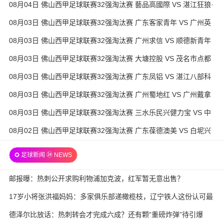
08月04日 佛山西甲足球联赛32强淘汰赛 藝品高國際 VS 湛江狂狼·
粵辉能源 全场录像
08月03日 佛山西甲足球联赛32强淘汰赛 广东客家青年 VS 广州英
华思力U17 全场录像
08月03日 佛山西甲足球联赛32强淘汰赛 广州求信 VS 顺德新青年
全场录像
08月03日 佛山西甲足球联赛32强淘汰赛 大塘控股 VS 茂名市点都
得 全场录像
08月03日 佛山西甲足球联赛32强淘汰赛 广东凤铝 VS 湛江八部科
技 全场录像
08月03日 佛山西甲足球联赛32强淘汰赛 广州蜀地红 VS 广州戴拿
模 全场录像
08月03日 佛山西甲足球联赛32强淘汰赛 三水乐民兴健力宝 VS 中
国澳门澳科精英 全场录像
08月02日 佛山西甲足球联赛32强淘汰赛 广东葆德澳美 VS 白坭兴
龙 全场录像
✪ 足球新闻 ㉔ NEWS
邮报曝：热刺公开求购利物浦加克波，红军暂无意出售？
17岁小将张洪福妈妈：多家俱乐部递橄榄枝，辽宁铁人这份认可最
实在
德泽尔比放话：热刺转会才完成六成？还有颗“重磅炸弹”待引爆