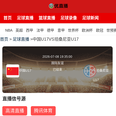
首页
足球直播
篮球直播
足球录像
足球新闻
NBA
英超
西甲
法甲
德甲
意甲
世界杯
欧洲杯
欧冠
世预
首页
>
足球直播
>中国U17VS坦桑尼亚U17
2026-07-08 19:35:00
国际友谊
已结束
中国U17
坦桑尼亚
U17
直播信号源
高清直播
腾讯体育