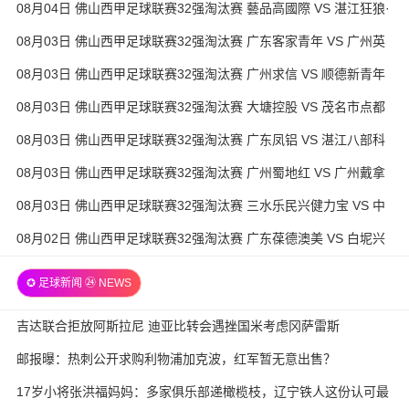
08月04日 佛山西甲足球联赛32强淘汰赛 藝品高國際 VS 湛江狂狼·
粵辉能源 全场录像
08月03日 佛山西甲足球联赛32强淘汰赛 广东客家青年 VS 广州英
华思力U17 全场录像
08月03日 佛山西甲足球联赛32强淘汰赛 广州求信 VS 顺德新青年
全场录像
08月03日 佛山西甲足球联赛32强淘汰赛 大塘控股 VS 茂名市点都
得 全场录像
08月03日 佛山西甲足球联赛32强淘汰赛 广东凤铝 VS 湛江八部科
技 全场录像
08月03日 佛山西甲足球联赛32强淘汰赛 广州蜀地红 VS 广州戴拿
模 全场录像
08月03日 佛山西甲足球联赛32强淘汰赛 三水乐民兴健力宝 VS 中
国澳门澳科精英 全场录像
08月02日 佛山西甲足球联赛32强淘汰赛 广东葆德澳美 VS 白坭兴
龙 全场录像
✪ 足球新闻 ㉔ NEWS
吉达联合拒放阿斯拉尼 迪亚比转会遇挫国米考虑冈萨雷斯
邮报曝：热刺公开求购利物浦加克波，红军暂无意出售？
17岁小将张洪福妈妈：多家俱乐部递橄榄枝，辽宁铁人这份认可最