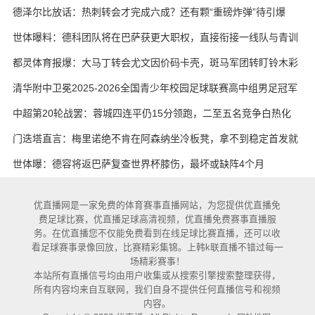
实在
德泽尔比放话：热刺转会才完成六成？还有颗“重磅炸弹”待引爆
世体曝料：德科团队将在巴萨获更大职权，直接衔接一线队与青训
都灵体育报爆：大马丁转会尤文因价码卡壳，斑马军团转盯铃木彩
艳与维卡里奥
清华附中卫冕2025-2026全国青少年校园足球联赛高中组男足冠军
中超第20轮战罢：蓉城四连平仍15分领跑，二至五名竞争白热化
门迭塔直言：梅里诺绝不肯在阿森纳坐冷板凳，拿不到稳定首发就
考虑另寻出路
世体曝：德容将返巴萨复查世界杯膝伤，最坏或缺阵4个月
优直播网是一家免费的体育赛事直播网站，为您提供优直播免
费足球比赛，优直播足球高清视频，优直播免费赛事直播服
务。在优直播您不仅能免费看到在线足球比赛直播，还可以收
看足球赛事录像回放，比赛精彩集锦。上韩k联直播不错过每一
场精彩赛事！
本站所有直播信号均由用户收集或从搜索引擎搜索整理获得，
所有内容均来自互联网，我们自身不提供任何直播信号和视频
内容。