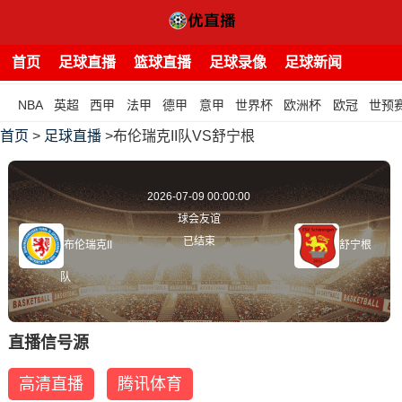
首页
足球直播
篮球直播
足球录像
足球新闻
NBA
英超
西甲
法甲
德甲
意甲
世界杯
欧洲杯
欧冠
世预
首页
>
足球直播
>布伦瑞克II队VS舒宁根
2026-07-09 00:00:00
球会友谊
已结束
布伦瑞克II
舒宁根
队
直播信号源
高清直播
腾讯体育