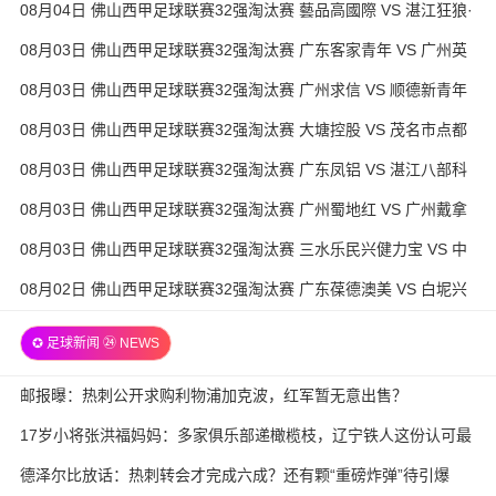
08月04日 佛山西甲足球联赛32强淘汰赛 藝品高國際 VS 湛江狂狼·
粵辉能源 全场录像
08月03日 佛山西甲足球联赛32强淘汰赛 广东客家青年 VS 广州英
华思力U17 全场录像
08月03日 佛山西甲足球联赛32强淘汰赛 广州求信 VS 顺德新青年
全场录像
08月03日 佛山西甲足球联赛32强淘汰赛 大塘控股 VS 茂名市点都
得 全场录像
08月03日 佛山西甲足球联赛32强淘汰赛 广东凤铝 VS 湛江八部科
技 全场录像
08月03日 佛山西甲足球联赛32强淘汰赛 广州蜀地红 VS 广州戴拿
模 全场录像
08月03日 佛山西甲足球联赛32强淘汰赛 三水乐民兴健力宝 VS 中
国澳门澳科精英 全场录像
08月02日 佛山西甲足球联赛32强淘汰赛 广东葆德澳美 VS 白坭兴
龙 全场录像
✪ 足球新闻 ㉔ NEWS
邮报曝：热刺公开求购利物浦加克波，红军暂无意出售？
17岁小将张洪福妈妈：多家俱乐部递橄榄枝，辽宁铁人这份认可最
实在
德泽尔比放话：热刺转会才完成六成？还有颗“重磅炸弹”待引爆