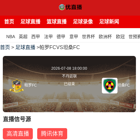
首页
足球直播
篮球直播
足球录像
足球新闻
NBA
英超
西甲
法甲
德甲
意甲
世界杯
欧洲杯
欧冠
世预
首页
>
足球直播
>帕罗FCVS坦桑FC
2026-07-08 18:00:00
不丹廷联
已结束
帕罗FC
坦桑FC
直播信号源
高清直播
腾讯体育