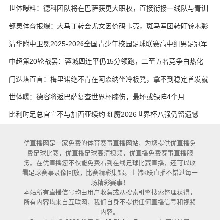
世体曝料：德科团队将在巴萨获更大职权，直接衔接一线队与青训
都灵体育报爆：大马丁转会尤文因价码卡壳，斑马军团转盯铃木彩
艳与维卡里奥
清华附中卫冕2025-2026全国青少年校园足球联赛高中组男足冠军
中超第20轮战罢：蓉城四连平仍15分领跑，二至五名竞争白热化
门迭塔直言：梅里诺绝不肯在阿森纳坐冷板凳，拿不到稳定首发就
考虑另寻出路
世体曝：德容将返巴萨复查世界杯膝伤，最坏或缺阵4个月
比利时足总官宣不与加西亚续约 红魔2026世界杯八强仍留遗憾
优直播网是一家免费的体育赛事直播网站，为您提供优直播免
费足球比赛，优直播足球高清视频，优直播免费赛事直播服
务。在优直播您不仅能免费看到在线足球比赛直播，还可以收
看足球赛事录像回放，比赛精彩集锦。上韩k联直播不错过每一
场精彩赛事！
本站所有直播信号均由用户收集或从搜索引擎搜索整理获得，
所有内容均来自互联网，我们自身不提供任何直播信号和视频
内容。