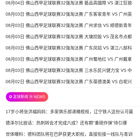
08月04日 佛山西甲足球联赛32强淘汰赛 藝品高國際 VS 湛江狂狼·
粵辉能源 全场录像
08月03日 佛山西甲足球联赛32强淘汰赛 广东客家青年 VS 广州英
华思力U17 全场录像
08月03日 佛山西甲足球联赛32强淘汰赛 广州求信 VS 顺德新青年
全场录像
08月03日 佛山西甲足球联赛32强淘汰赛 大塘控股 VS 茂名市点都
得 全场录像
08月03日 佛山西甲足球联赛32强淘汰赛 广东凤铝 VS 湛江八部科
技 全场录像
08月03日 佛山西甲足球联赛32强淘汰赛 广州蜀地红 VS 广州戴拿
模 全场录像
08月03日 佛山西甲足球联赛32强淘汰赛 三水乐民兴健力宝 VS 中
国澳门澳科精英 全场录像
08月02日 佛山西甲足球联赛32强淘汰赛 广东葆德澳美 VS 白坭兴
龙 全场录像
✪ 足球新闻 ㉔ NEWS
17岁小将张洪福妈妈：多家俱乐部递橄榄枝，辽宁铁人这份认可最
实在
德泽尔比放话：热刺转会才完成六成？还有颗“重磅炸弹”待引爆
世体曝料：德科团队将在巴萨获更大职权，直接衔接一线队与青训