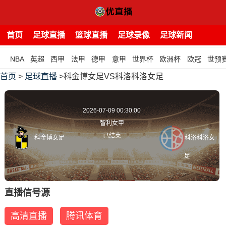
首页
足球直播
篮球直播
足球录像
足球新闻
NBA
英超
西甲
法甲
德甲
意甲
世界杯
欧洲杯
欧冠
世预
首页
>
足球直播
>科金博女足VS科洛科洛女足
2026-07-09 00:30:00
智利女甲
已结束
科金博女足
科洛科洛女
足
直播信号源
高清直播
腾讯体育