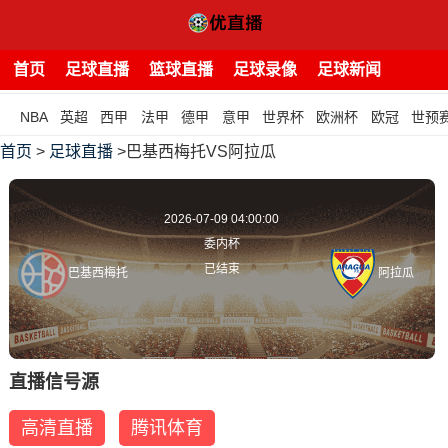
首页
足球直播
篮球直播
足球录像
足球新闻
NBA
英超
西甲
法甲
德甲
意甲
世界杯
欧洲杯
欧冠
世预
首页
>
足球直播
>巴基西梅托VS阿拉瓜
2026-07-09 04:00:00
委内杯
已结束
巴基西梅托
阿拉瓜
直播信号源
高清直播
腾讯体育