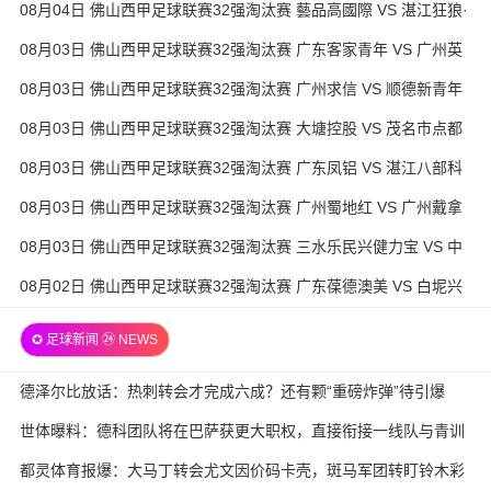
08月04日 佛山西甲足球联赛32强淘汰赛 藝品高國際 VS 湛江狂狼·
粵辉能源 全场录像
08月03日 佛山西甲足球联赛32强淘汰赛 广东客家青年 VS 广州英
华思力U17 全场录像
08月03日 佛山西甲足球联赛32强淘汰赛 广州求信 VS 顺德新青年
全场录像
08月03日 佛山西甲足球联赛32强淘汰赛 大塘控股 VS 茂名市点都
得 全场录像
08月03日 佛山西甲足球联赛32强淘汰赛 广东凤铝 VS 湛江八部科
技 全场录像
08月03日 佛山西甲足球联赛32强淘汰赛 广州蜀地红 VS 广州戴拿
模 全场录像
08月03日 佛山西甲足球联赛32强淘汰赛 三水乐民兴健力宝 VS 中
国澳门澳科精英 全场录像
08月02日 佛山西甲足球联赛32强淘汰赛 广东葆德澳美 VS 白坭兴
龙 全场录像
✪ 足球新闻 ㉔ NEWS
德泽尔比放话：热刺转会才完成六成？还有颗“重磅炸弹”待引爆
世体曝料：德科团队将在巴萨获更大职权，直接衔接一线队与青训
都灵体育报爆：大马丁转会尤文因价码卡壳，斑马军团转盯铃木彩