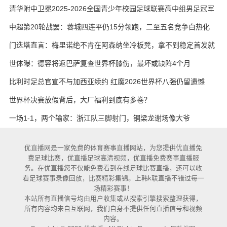
艳与维卡里奥
清华附中卫冕2025-2026全国青少年校园足球联赛高中组男足冠军
中超第20轮战罢：蓉城四连平仍15分领跑，二至五名竞争白热化
门迭塔直言：梅里诺绝不肯在阿森纳坐冷板凳，拿不到稳定首发就
考虑另寻出路
世体曝：德容将返巴萨复查世界杯膝伤，最坏或缺阵4个月
比利时足总官宣不与加西亚续约 红魔2026世界杯八强仍留遗憾
世界杯决赛放假背后，大厂福利到底有多卷？
一场1-1，两个输家：浙江队三脚射门，铜梁龙谢场像大爷
优直播网是一家免费的体育赛事直播网站，为您提供优直播免
费足球比赛，优直播足球高清视频，优直播免费赛事直播服
务。在优直播您不仅能免费看到在线足球比赛直播，还可以收
看足球赛事录像回放，比赛精彩集锦。上韩k联直播不错过每一
场精彩赛事！
本站所有直播信号均由用户收集或从搜索引擎搜索整理获得，
所有内容均来自互联网，我们自身不提供任何直播信号和视频
内容。