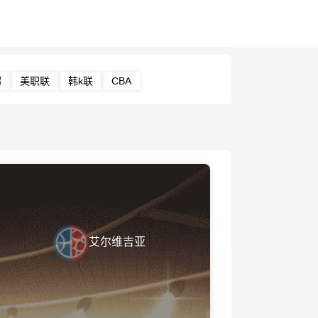
超
美职联
韩k联
CBA
艾尔维吉亚