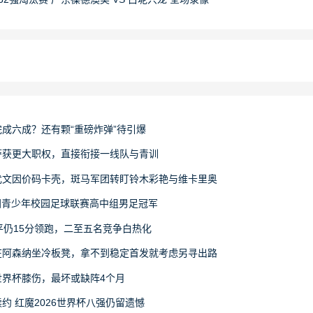
成六成？还有颗“重磅炸弹”待引爆
萨获更大职权，直接衔接一线队与青训
尤文因价码卡壳，斑马军团转盯铃木彩艳与维卡里奥
6全国青少年校园足球联赛高中组男足冠军
平仍15分领跑，二至五名竞争白热化
在阿森纳坐冷板凳，拿不到稳定首发就考虑另寻出路
界杯膝伤，最坏或缺阵4个月
约 红魔2026世界杯八强仍留遗憾