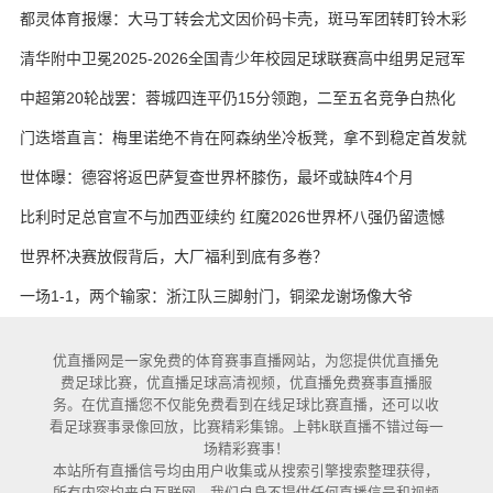
都灵体育报爆：大马丁转会尤文因价码卡壳，斑马军团转盯铃木彩
艳与维卡里奥
清华附中卫冕2025-2026全国青少年校园足球联赛高中组男足冠军
中超第20轮战罢：蓉城四连平仍15分领跑，二至五名竞争白热化
门迭塔直言：梅里诺绝不肯在阿森纳坐冷板凳，拿不到稳定首发就
考虑另寻出路
世体曝：德容将返巴萨复查世界杯膝伤，最坏或缺阵4个月
比利时足总官宣不与加西亚续约 红魔2026世界杯八强仍留遗憾
世界杯决赛放假背后，大厂福利到底有多卷？
一场1-1，两个输家：浙江队三脚射门，铜梁龙谢场像大爷
优直播网是一家免费的体育赛事直播网站，为您提供优直播免
费足球比赛，优直播足球高清视频，优直播免费赛事直播服
务。在优直播您不仅能免费看到在线足球比赛直播，还可以收
看足球赛事录像回放，比赛精彩集锦。上韩k联直播不错过每一
场精彩赛事！
本站所有直播信号均由用户收集或从搜索引擎搜索整理获得，
所有内容均来自互联网，我们自身不提供任何直播信号和视频