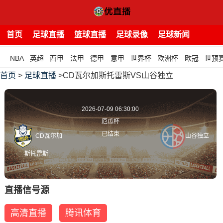
首页
足球直播
篮球直播
足球录像
足球新闻
NBA
英超
西甲
法甲
德甲
意甲
世界杯
欧洲杯
欧冠
世预
首页
>
足球直播
>CD瓦尔加斯托雷斯VS山谷独立
2026-07-09 06:30:00
厄瓜杯
已结束
CD瓦尔加
山谷独立
斯托雷斯
直播信号源
高清直播
腾讯体育