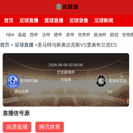
首页
足球直播
篮球直播
足球录像
足球新闻
NBA
英超
西甲
法甲
德甲
意甲
世界杯
欧洲杯
欧冠
世预
首页
>
足球直播
>圣马特乌斯奥达克斯VS里奥布兰克ES
2026-06-04 02:00:00
巴圣斯图杯
已结束
圣马特乌斯
里奥布兰克
奥达克斯
ES
直播信号源
高清直播
腾讯体育