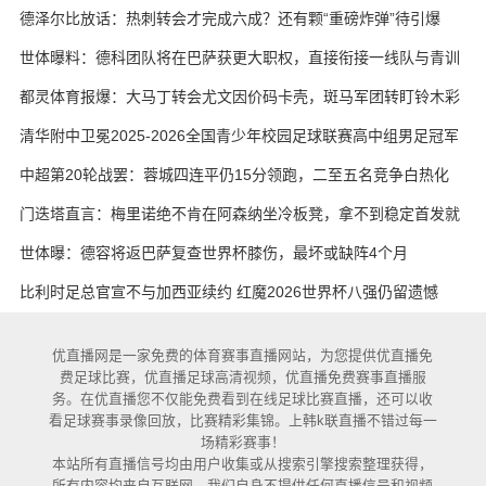
实在
德泽尔比放话：热刺转会才完成六成？还有颗“重磅炸弹”待引爆
世体曝料：德科团队将在巴萨获更大职权，直接衔接一线队与青训
都灵体育报爆：大马丁转会尤文因价码卡壳，斑马军团转盯铃木彩
艳与维卡里奥
清华附中卫冕2025-2026全国青少年校园足球联赛高中组男足冠军
中超第20轮战罢：蓉城四连平仍15分领跑，二至五名竞争白热化
门迭塔直言：梅里诺绝不肯在阿森纳坐冷板凳，拿不到稳定首发就
考虑另寻出路
世体曝：德容将返巴萨复查世界杯膝伤，最坏或缺阵4个月
比利时足总官宣不与加西亚续约 红魔2026世界杯八强仍留遗憾
优直播网是一家免费的体育赛事直播网站，为您提供优直播免
费足球比赛，优直播足球高清视频，优直播免费赛事直播服
务。在优直播您不仅能免费看到在线足球比赛直播，还可以收
看足球赛事录像回放，比赛精彩集锦。上韩k联直播不错过每一
场精彩赛事！
本站所有直播信号均由用户收集或从搜索引擎搜索整理获得，
所有内容均来自互联网，我们自身不提供任何直播信号和视频