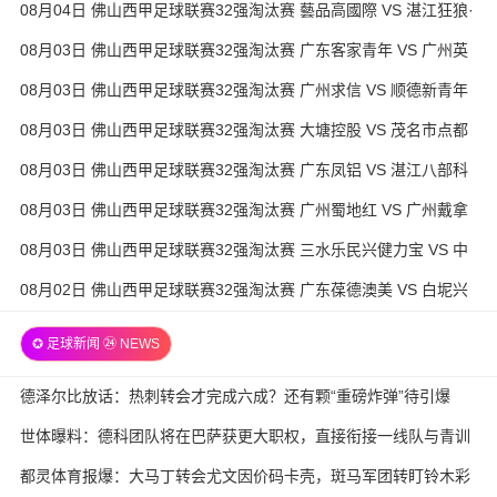
08月04日 佛山西甲足球联赛32强淘汰赛 藝品高國際 VS 湛江狂狼·
粵辉能源 全场录像
08月03日 佛山西甲足球联赛32强淘汰赛 广东客家青年 VS 广州英
华思力U17 全场录像
08月03日 佛山西甲足球联赛32强淘汰赛 广州求信 VS 顺德新青年
全场录像
08月03日 佛山西甲足球联赛32强淘汰赛 大塘控股 VS 茂名市点都
得 全场录像
08月03日 佛山西甲足球联赛32强淘汰赛 广东凤铝 VS 湛江八部科
技 全场录像
08月03日 佛山西甲足球联赛32强淘汰赛 广州蜀地红 VS 广州戴拿
模 全场录像
08月03日 佛山西甲足球联赛32强淘汰赛 三水乐民兴健力宝 VS 中
国澳门澳科精英 全场录像
08月02日 佛山西甲足球联赛32强淘汰赛 广东葆德澳美 VS 白坭兴
龙 全场录像
✪ 足球新闻 ㉔ NEWS
德泽尔比放话：热刺转会才完成六成？还有颗“重磅炸弹”待引爆
世体曝料：德科团队将在巴萨获更大职权，直接衔接一线队与青训
都灵体育报爆：大马丁转会尤文因价码卡壳，斑马军团转盯铃木彩