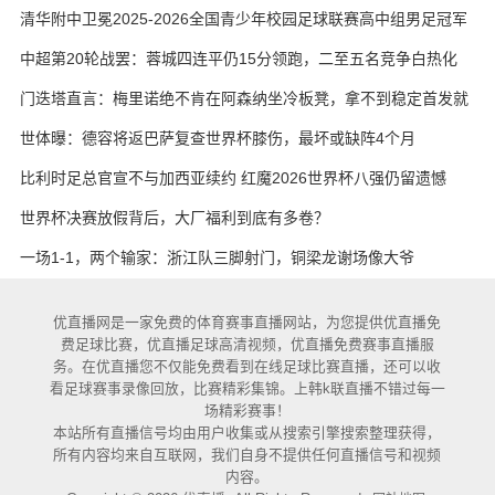
艳与维卡里奥
清华附中卫冕2025-2026全国青少年校园足球联赛高中组男足冠军
中超第20轮战罢：蓉城四连平仍15分领跑，二至五名竞争白热化
门迭塔直言：梅里诺绝不肯在阿森纳坐冷板凳，拿不到稳定首发就
考虑另寻出路
世体曝：德容将返巴萨复查世界杯膝伤，最坏或缺阵4个月
比利时足总官宣不与加西亚续约 红魔2026世界杯八强仍留遗憾
世界杯决赛放假背后，大厂福利到底有多卷？
一场1-1，两个输家：浙江队三脚射门，铜梁龙谢场像大爷
优直播网是一家免费的体育赛事直播网站，为您提供优直播免
费足球比赛，优直播足球高清视频，优直播免费赛事直播服
务。在优直播您不仅能免费看到在线足球比赛直播，还可以收
看足球赛事录像回放，比赛精彩集锦。上韩k联直播不错过每一
场精彩赛事！
本站所有直播信号均由用户收集或从搜索引擎搜索整理获得，
所有内容均来自互联网，我们自身不提供任何直播信号和视频
内容。