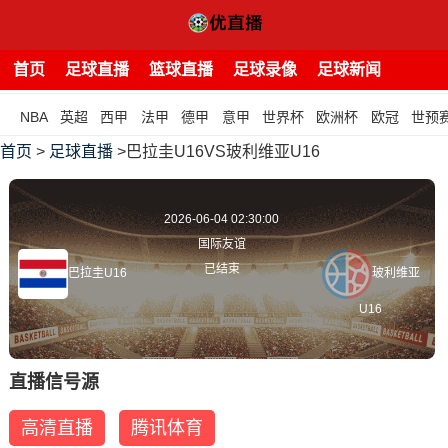
首页
足球直播
篮球直播
足球录像
足球新闻
NBA
英超
西甲
法甲
德甲
意甲
世界杯
欧洲杯
欧冠
世预
首页
>
足球直播
>巴拉圭U16VS玻利维亚U16
2026-06-04 02:30:00
国际友谊
已结束
巴拉圭U16
玻利维亚
U16
直播信号源
高清直播
腾讯体育