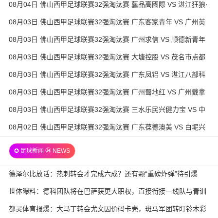
08月04日 佛山西甲足球联赛32强淘汰赛 藝品高國際 VS 湛江狂狼·
粵辉能源 全场录像
08月03日 佛山西甲足球联赛32强淘汰赛 广东客家青年 VS 广州英
华思力U17 全场录像
08月03日 佛山西甲足球联赛32强淘汰赛 广州求信 VS 顺德新青年
全场录像
08月03日 佛山西甲足球联赛32强淘汰赛 大塘控股 VS 茂名市点都
得 全场录像
08月03日 佛山西甲足球联赛32强淘汰赛 广东凤铝 VS 湛江八部科
技 全场录像
08月03日 佛山西甲足球联赛32强淘汰赛 广州蜀地红 VS 广州戴拿
模 全场录像
08月03日 佛山西甲足球联赛32强淘汰赛 三水乐民兴健力宝 VS 中
国澳门澳科精英 全场录像
08月02日 佛山西甲足球联赛32强淘汰赛 广东葆德澳美 VS 白坭兴
龙 全场录像
✪ 足球新闻 ㉔ NEWS
德泽尔比放话：热刺转会才完成六成？还有颗“重磅炸弹”待引爆
世体曝料：德科团队将在巴萨获更大职权，直接衔接一线队与青训
都灵体育报爆：大马丁转会尤文因价码卡壳，斑马军团转盯铃木彩