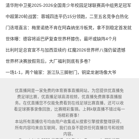
艳与维卡里奥
清华附中卫冕2025-2026全国青少年校园足球联赛高中组男足冠军
中超第20轮战罢：蓉城四连平仍15分领跑，二至五名竞争白热化
门迭塔直言：梅里诺绝不肯在阿森纳坐冷板凳，拿不到稳定首发就
考虑另寻出路
世体曝：德容将返巴萨复查世界杯膝伤，最坏或缺阵4个月
比利时足总官宣不与加西亚续约 红魔2026世界杯八强仍留遗憾
世界杯决赛放假背后，大厂福利到底有多卷？
一场1-1，两个输家：浙江队三脚射门，铜梁龙谢场像大爷
优直播网是一家免费的体育赛事直播网站，为您提供优直播免
费足球比赛，优直播足球高清视频，优直播免费赛事直播服
务。在优直播您不仅能免费看到在线足球比赛直播，还可以收
看足球赛事录像回放，比赛精彩集锦。上韩k联直播不错过每一
场精彩赛事！
本站所有直播信号均由用户收集或从搜索引擎搜索整理获得，
所有内容均来自互联网，我们自身不提供任何直播信号和视频
内容。