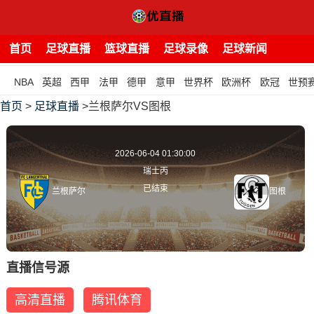
首页
足球直播
篮球直播
足球录像
足球新闻
NBA
英超
西甲
法甲
德甲
意甲
世界杯
欧洲杯
欧冠
世预
首页
>
足球直播
>兰根萨尔VS图根
2026-06-04 01:30:00
瑞士丙
已结束
兰根萨尔
图根
直播信号源
高清直播
腾讯体育