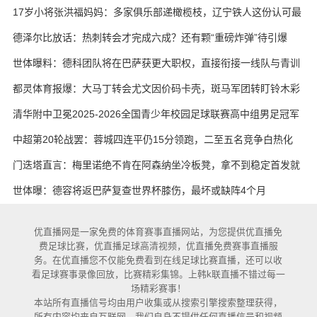
17岁小将张洪福妈妈：多家俱乐部递橄榄枝，辽宁铁人这份认可最
实在
德泽尔比放话：热刺转会才完成六成？还有颗“重磅炸弹”待引爆
世体曝料：德科团队将在巴萨获更大职权，直接衔接一线队与青训
都灵体育报爆：大马丁转会尤文因价码卡壳，斑马军团转盯铃木彩
艳与维卡里奥
清华附中卫冕2025-2026全国青少年校园足球联赛高中组男足冠军
中超第20轮战罢：蓉城四连平仍15分领跑，二至五名竞争白热化
门迭塔直言：梅里诺绝不肯在阿森纳坐冷板凳，拿不到稳定首发就
考虑另寻出路
世体曝：德容将返巴萨复查世界杯膝伤，最坏或缺阵4个月
优直播网是一家免费的体育赛事直播网站，为您提供优直播免
费足球比赛，优直播足球高清视频，优直播免费赛事直播服
务。在优直播您不仅能免费看到在线足球比赛直播，还可以收
看足球赛事录像回放，比赛精彩集锦。上韩k联直播不错过每一
场精彩赛事！
本站所有直播信号均由用户收集或从搜索引擎搜索整理获得，
所有内容均来自互联网，我们自身不提供任何直播信号和视频