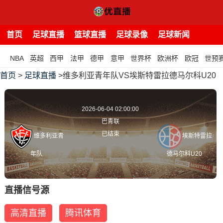
首页
足球直播
篮球直播
足球录像
足球新闻
NBA
英超
西甲
法甲
德甲
意甲
世界杯
欧洲杯
欧冠
世预
首页
>
足球直播
>维多利亚青年队VS埃斯特雷拉德马尔科U20
2026-06-04 02:00:00
巴青联
已结束
维多利亚青
埃斯特雷拉
年队
德马尔科U20
直播信号源
高清直播
腾讯体育