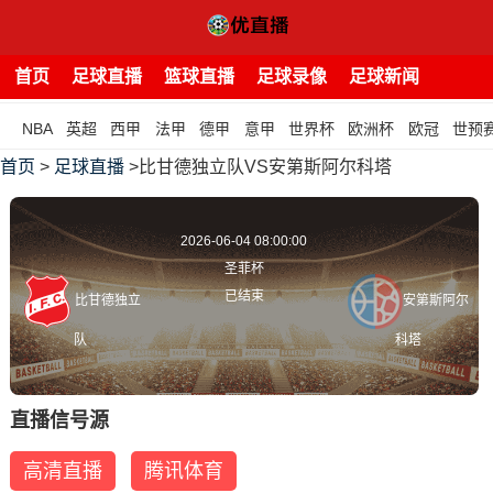
首页
足球直播
篮球直播
足球录像
足球新闻
NBA
英超
西甲
法甲
德甲
意甲
世界杯
欧洲杯
欧冠
世预
首页
>
足球直播
>比甘德独立队VS安第斯阿尔科塔
2026-06-04 08:00:00
圣菲杯
已结束
比甘德独立
安第斯阿尔
队
科塔
直播信号源
高清直播
腾讯体育