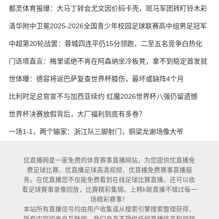
都灵体育报爆：大马丁转会尤文因价码卡壳，斑马军团转盯铃木彩
艳与维卡里奥
清华附中卫冕2025-2026全国青少年校园足球联赛高中组男足冠军
中超第20轮战罢：蓉城四连平仍15分领跑，二至五名竞争白热化
门迭塔直言：梅里诺绝不肯在阿森纳坐冷板凳，拿不到稳定首发就
考虑另寻出路
世体曝：德容将返巴萨复查世界杯膝伤，最坏或缺阵4个月
比利时足总官宣不与加西亚续约 红魔2026世界杯八强仍留遗憾
世界杯决赛放假背后，大厂福利到底有多卷？
一场1-1，两个输家：浙江队三脚射门，铜梁龙谢场像大爷
优直播网是一家免费的体育赛事直播网站，为您提供优直播免
费足球比赛，优直播足球高清视频，优直播免费赛事直播服
务。在优直播您不仅能免费看到在线足球比赛直播，还可以收
看足球赛事录像回放，比赛精彩集锦。上韩k联直播不错过每一
场精彩赛事！
本站所有直播信号均由用户收集或从搜索引擎搜索整理获得，
所有内容均来自互联网，我们自身不提供任何直播信号和视频