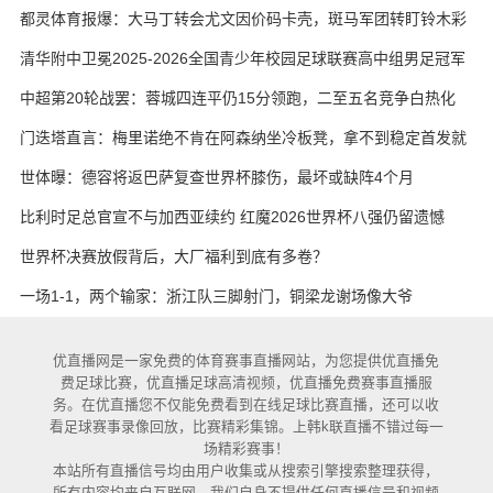
都灵体育报爆：大马丁转会尤文因价码卡壳，斑马军团转盯铃木彩
艳与维卡里奥
清华附中卫冕2025-2026全国青少年校园足球联赛高中组男足冠军
中超第20轮战罢：蓉城四连平仍15分领跑，二至五名竞争白热化
门迭塔直言：梅里诺绝不肯在阿森纳坐冷板凳，拿不到稳定首发就
考虑另寻出路
世体曝：德容将返巴萨复查世界杯膝伤，最坏或缺阵4个月
比利时足总官宣不与加西亚续约 红魔2026世界杯八强仍留遗憾
世界杯决赛放假背后，大厂福利到底有多卷？
一场1-1，两个输家：浙江队三脚射门，铜梁龙谢场像大爷
优直播网是一家免费的体育赛事直播网站，为您提供优直播免
费足球比赛，优直播足球高清视频，优直播免费赛事直播服
务。在优直播您不仅能免费看到在线足球比赛直播，还可以收
看足球赛事录像回放，比赛精彩集锦。上韩k联直播不错过每一
场精彩赛事！
本站所有直播信号均由用户收集或从搜索引擎搜索整理获得，
所有内容均来自互联网，我们自身不提供任何直播信号和视频