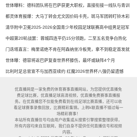
世体曝料：德科团队将在巴萨获更大职权，直接衔接一线队与青训
都灵体育报爆：大马丁转会尤文因价码卡壳，斑马军团转盯铃木彩
艳与维卡里奥
清华附中卫冕2025-2026全国青少年校园足球联赛高中组男足冠军
中超第20轮战罢：蓉城四连平仍15分领跑，二至五名竞争白热化
门迭塔直言：梅里诺绝不肯在阿森纳坐冷板凳，拿不到稳定首发就
考虑另寻出路
世体曝：德容将返巴萨复查世界杯膝伤，最坏或缺阵4个月
比利时足总官宣不与加西亚续约 红魔2026世界杯八强仍留遗憾
优直播网是一家免费的体育赛事直播网站，为您提供优直播免
费足球比赛，优直播足球高清视频，优直播免费赛事直播服
务。在优直播您不仅能免费看到在线足球比赛直播，还可以收
看足球赛事录像回放，比赛精彩集锦。上韩k联直播不错过每一
场精彩赛事！
本站所有直播信号均由用户收集或从搜索引擎搜索整理获得，
所有内容均来自互联网，我们自身不提供任何直播信号和视频
内容。