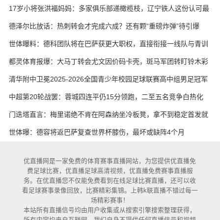
17岁小将张洪福妈妈：多家俱乐部递橄榄枝，辽宁铁人这份认可最
实在
德泽尔比放话：热刺转会才完成六成？还有颗“重磅炸弹”待引爆
世体曝料：德科团队将在巴萨获更大职权，直接衔接一线队与青训
都灵体育报爆：大马丁转会尤文因价码卡壳，斑马军团转盯铃木彩
艳与维卡里奥
清华附中卫冕2025-2026全国青少年校园足球联赛高中组男足冠军
中超第20轮战罢：蓉城四连平仍15分领跑，二至五名竞争白热化
门迭塔直言：梅里诺绝不肯在阿森纳坐冷板凳，拿不到稳定首发就
考虑另寻出路
世体曝：德容将返巴萨复查世界杯膝伤，最坏或缺阵4个月
优直播网是一家免费的体育赛事直播网站，为您提供优直播免
费足球比赛，优直播足球高清视频，优直播免费赛事直播服
务。在优直播您不仅能免费看到在线足球比赛直播，还可以收
看足球赛事录像回放，比赛精彩集锦。上韩k联直播不错过每一
场精彩赛事！
本站所有直播信号均由用户收集或从搜索引擎搜索整理获得，
所有内容均来自互联网，我们自身不提供任何直播信号和视频