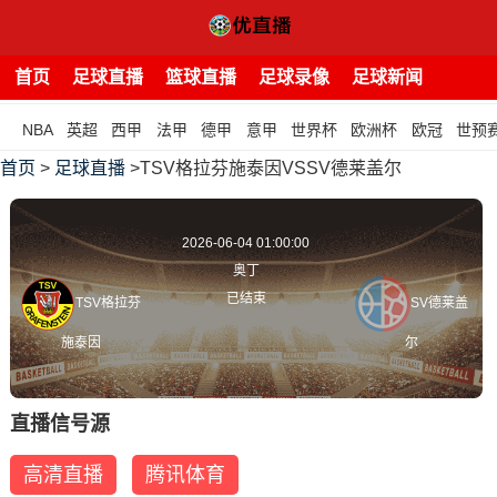
首页
足球直播
篮球直播
足球录像
足球新闻
NBA
英超
西甲
法甲
德甲
意甲
世界杯
欧洲杯
欧冠
世预
首页
>
足球直播
>TSV格拉芬施泰因VSSV德莱盖尔
2026-06-04 01:00:00
奥丁
已结束
TSV格拉芬
SV德莱盖
施泰因
尔
直播信号源
高清直播
腾讯体育