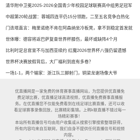
艳与维卡里奥
清华附中卫冕2025-2026全国青少年校园足球联赛高中组男足冠军
中超第20轮战罢：蓉城四连平仍15分领跑，二至五名竞争白热化
门迭塔直言：梅里诺绝不肯在阿森纳坐冷板凳，拿不到稳定首发就
考虑另寻出路
世体曝：德容将返巴萨复查世界杯膝伤，最坏或缺阵4个月
比利时足总官宣不与加西亚续约 红魔2026世界杯八强仍留遗憾
世界杯决赛放假背后，大厂福利到底有多卷？
一场1-1，两个输家：浙江队三脚射门，铜梁龙谢场像大爷
优直播网是一家免费的体育赛事直播网站，为您提供优直播免
费足球比赛，优直播足球高清视频，优直播免费赛事直播服
务。在优直播您不仅能免费看到在线足球比赛直播，还可以收
看足球赛事录像回放，比赛精彩集锦。上韩k联直播不错过每一
场精彩赛事！
本站所有直播信号均由用户收集或从搜索引擎搜索整理获得，
所有内容均来自互联网，我们自身不提供任何直播信号和视频
内容。