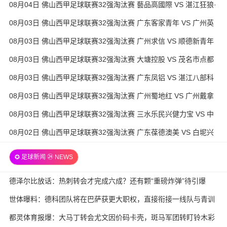
08月04日 佛山西甲足球联赛32强淘汰赛 藝品高國際 VS 湛江狂狼·
粵辉能源 全场录像
08月03日 佛山西甲足球联赛32强淘汰赛 广东客家青年 VS 广州英
华思力U17 全场录像
08月03日 佛山西甲足球联赛32强淘汰赛 广州求信 VS 顺德新青年
全场录像
08月03日 佛山西甲足球联赛32强淘汰赛 大塘控股 VS 茂名市点都
得 全场录像
08月03日 佛山西甲足球联赛32强淘汰赛 广东凤铝 VS 湛江八部科
技 全场录像
08月03日 佛山西甲足球联赛32强淘汰赛 广州蜀地红 VS 广州戴拿
模 全场录像
08月03日 佛山西甲足球联赛32强淘汰赛 三水乐民兴健力宝 VS 中
国澳门澳科精英 全场录像
08月02日 佛山西甲足球联赛32强淘汰赛 广东葆德澳美 VS 白坭兴
龙 全场录像
✪ 足球新闻 ㉔ NEWS
德泽尔比放话：热刺转会才完成六成？还有颗“重磅炸弹”待引爆
世体曝料：德科团队将在巴萨获更大职权，直接衔接一线队与青训
都灵体育报爆：大马丁转会尤文因价码卡壳，斑马军团转盯铃木彩