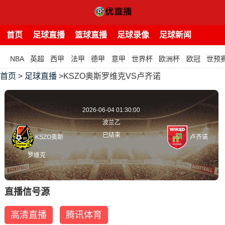
首页
足球直播
篮球直播
足球录像
足球新闻
NBA
英超
西甲
法甲
德甲
意甲
世界杯
欧洲杯
欧冠
世预
首页
>
足球直播
>KSZO奥斯罗维克VS卢齐诺
2026-06-04 01:30:00
波兰乙
已结束
KSZO奥斯
卢齐诺
罗维克
直播信号源
高清直播
腾讯体育