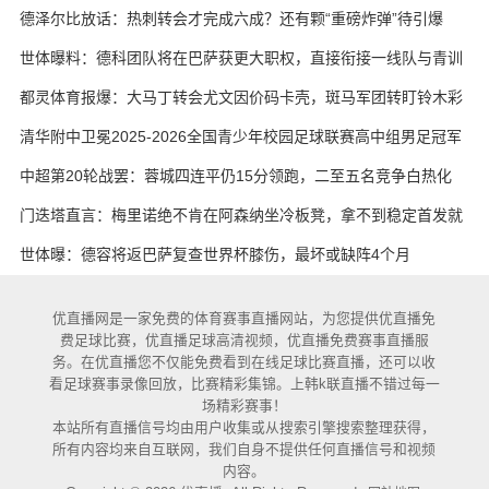
实在
德泽尔比放话：热刺转会才完成六成？还有颗“重磅炸弹”待引爆
世体曝料：德科团队将在巴萨获更大职权，直接衔接一线队与青训
都灵体育报爆：大马丁转会尤文因价码卡壳，斑马军团转盯铃木彩
艳与维卡里奥
清华附中卫冕2025-2026全国青少年校园足球联赛高中组男足冠军
中超第20轮战罢：蓉城四连平仍15分领跑，二至五名竞争白热化
门迭塔直言：梅里诺绝不肯在阿森纳坐冷板凳，拿不到稳定首发就
考虑另寻出路
世体曝：德容将返巴萨复查世界杯膝伤，最坏或缺阵4个月
优直播网是一家免费的体育赛事直播网站，为您提供优直播免
费足球比赛，优直播足球高清视频，优直播免费赛事直播服
务。在优直播您不仅能免费看到在线足球比赛直播，还可以收
看足球赛事录像回放，比赛精彩集锦。上韩k联直播不错过每一
场精彩赛事！
本站所有直播信号均由用户收集或从搜索引擎搜索整理获得，
所有内容均来自互联网，我们自身不提供任何直播信号和视频
内容。