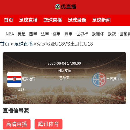
首页
足球直播
篮球直播
足球录像
足球新闻
NBA
英超
西甲
法甲
德甲
意甲
世界杯
欧洲杯
欧冠
世预
首页
>
足球直播
>克罗地亚U18VS土耳其U18
2026-06-04 17:00:00
国际友谊
已结束
克罗地亚
土耳其U18
U18
直播信号源
高清直播
腾讯体育