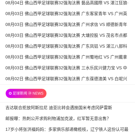
08月04日 佛山西甲足球联赛32强淘汰赛 藝品高國際 VS 湛江狂狼·
粵辉能源 全场录像
08月03日 佛山西甲足球联赛32强淘汰赛 广东客家青年 VS 广州英
华思力U17 全场录像
08月03日 佛山西甲足球联赛32强淘汰赛 广州求信 VS 顺德新青年
全场录像
08月03日 佛山西甲足球联赛32强淘汰赛 大塘控股 VS 茂名市点都
得 全场录像
08月03日 佛山西甲足球联赛32强淘汰赛 广东凤铝 VS 湛江八部科
技 全场录像
08月03日 佛山西甲足球联赛32强淘汰赛 广州蜀地红 VS 广州戴拿
模 全场录像
08月03日 佛山西甲足球联赛32强淘汰赛 三水乐民兴健力宝 VS 中
国澳门澳科精英 全场录像
08月02日 佛山西甲足球联赛32强淘汰赛 广东葆德澳美 VS 白坭兴
龙 全场录像
✪ 足球新闻 ㉔ NEWS
吉达联合拒放阿斯拉尼 迪亚比转会遇挫国米考虑冈萨雷斯
邮报曝：热刺公开求购利物浦加克波，红军暂无意出售？
17岁小将张洪福妈妈：多家俱乐部递橄榄枝，辽宁铁人这份认可最