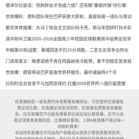
实在
德泽尔比放话：热刺转会才完成六成？还有颗“重磅炸弹”待引爆
世体曝料：德科团队将在巴萨获更大职权，直接衔接一线队与青训
都灵体育报爆：大马丁转会尤文因价码卡壳，斑马军团转盯铃木彩
艳与维卡里奥
清华附中卫冕2025-2026全国青少年校园足球联赛高中组男足冠军
中超第20轮战罢：蓉城四连平仍15分领跑，二至五名竞争白热化
门迭塔直言：梅里诺绝不肯在阿森纳坐冷板凳，拿不到稳定首发就
考虑另寻出路
世体曝：德容将返巴萨复查世界杯膝伤，最坏或缺阵4个月
比利时足总官宣不与加西亚续约 红魔2026世界杯八强仍留遗憾
优直播网是一家免费的体育赛事直播网站，为您提供优直播免
费足球比赛，优直播足球高清视频，优直播免费赛事直播服
务。在优直播您不仅能免费看到在线足球比赛直播，还可以收
看足球赛事录像回放，比赛精彩集锦。上韩k联直播不错过每一
场精彩赛事！
本站所有直播信号均由用户收集或从搜索引擎搜索整理获得，
所有内容均来自互联网，我们自身不提供任何直播信号和视频