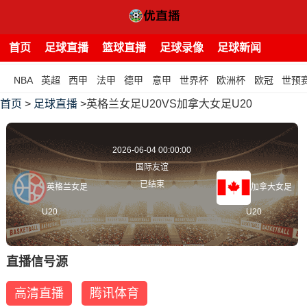
首页
足球直播
篮球直播
足球录像
足球新闻
NBA
英超
西甲
法甲
德甲
意甲
世界杯
欧洲杯
欧冠
世预
首页
>
足球直播
>英格兰女足U20VS加拿大女足U20
2026-06-04 00:00:00
国际友谊
已结束
英格兰女足
加拿大女足
U20
U20
直播信号源
高清直播
腾讯体育