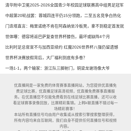
艳与维卡里奥
清华附中卫冕2025-2026全国青少年校园足球联赛高中组男足冠军
中超第20轮战罢：蓉城四连平仍15分领跑，二至五名竞争白热化
门迭塔直言：梅里诺绝不肯在阿森纳坐冷板凳，拿不到稳定首发就
考虑另寻出路
世体曝：德容将返巴萨复查世界杯膝伤，最坏或缺阵4个月
比利时足总官宣不与加西亚续约 红魔2026世界杯八强仍留遗憾
世界杯决赛放假背后，大厂福利到底有多卷？
一场1-1，两个输家：浙江队三脚射门，铜梁龙谢场像大爷
优直播网是一家免费的体育赛事直播网站，为您提供优直播免
费足球比赛，优直播足球高清视频，优直播免费赛事直播服
务。在优直播您不仅能免费看到在线足球比赛直播，还可以收
看足球赛事录像回放，比赛精彩集锦。上韩k联直播不错过每一
场精彩赛事！
本站所有直播信号均由用户收集或从搜索引擎搜索整理获得，
所有内容均来自互联网，我们自身不提供任何直播信号和视频
内容。