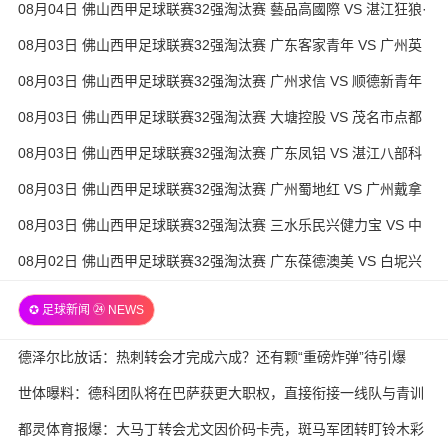
08月04日 佛山西甲足球联赛32强淘汰赛 藝品高國際 VS 湛江狂狼·
粵辉能源 全场录像
08月03日 佛山西甲足球联赛32强淘汰赛 广东客家青年 VS 广州英
华思力U17 全场录像
08月03日 佛山西甲足球联赛32强淘汰赛 广州求信 VS 顺德新青年
全场录像
08月03日 佛山西甲足球联赛32强淘汰赛 大塘控股 VS 茂名市点都
得 全场录像
08月03日 佛山西甲足球联赛32强淘汰赛 广东凤铝 VS 湛江八部科
技 全场录像
08月03日 佛山西甲足球联赛32强淘汰赛 广州蜀地红 VS 广州戴拿
模 全场录像
08月03日 佛山西甲足球联赛32强淘汰赛 三水乐民兴健力宝 VS 中
国澳门澳科精英 全场录像
08月02日 佛山西甲足球联赛32强淘汰赛 广东葆德澳美 VS 白坭兴
龙 全场录像
✪ 足球新闻 ㉔ NEWS
德泽尔比放话：热刺转会才完成六成？还有颗“重磅炸弹”待引爆
世体曝料：德科团队将在巴萨获更大职权，直接衔接一线队与青训
都灵体育报爆：大马丁转会尤文因价码卡壳，斑马军团转盯铃木彩