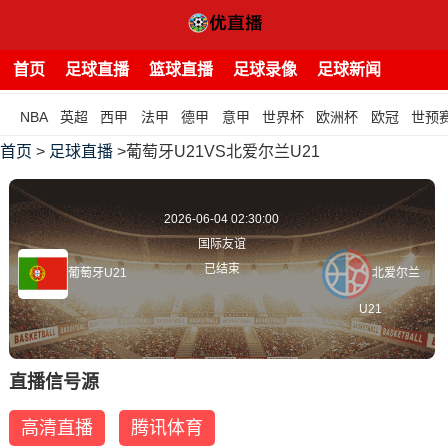
首页
足球直播
篮球直播
足球录像
足球新闻
NBA
英超
西甲
法甲
德甲
意甲
世界杯
欧洲杯
欧冠
世预
首页
>
足球直播
>葡萄牙U21VS北爱尔兰U21
2026-06-04 02:30:00
国际友谊
已结束
葡萄牙U21
北爱尔兰
U21
直播信号源
高清直播
腾讯体育